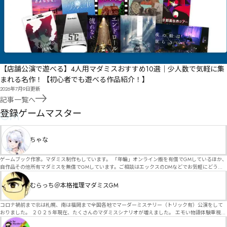
【店舗公演で遊べる】4人用マダミスおすすめ10選｜少人数で気軽に集
まれる名作！【初心者でも遊べる作品紹介！】
2026年7月9日
更新
記事一覧へ
GM
登録ゲームマスター
ちゃな
ゲームブック作家。マダミス制作もしています。 「年輪」オンライン版を有償でGMしているほか、
自作品その他所有マダミスを無償でGMしています。ご相談はエックスのDMなどでお気軽にどう
ぞ。
むらっち＠本格推理マダミスGM
コロナ禍前まで北は札幌、南は福岡まで全国各地でマーダーミステリー（トリック有）公演をして
おりました。 ２０２５年現在、たくさんのマダミスシナリオが増えました。 エモい物語体験重視の
シナリオがマダミス・マーダーミステリーというジャンル名でたくさんあるため、そのようなシナ