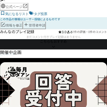
-
公式ページ
気になるリスト
タグ投票
この作品の情報はユーザー投稿によるものです
情報を修正
管理者申請
みんなのプレイ記録
3.0
6
1件の評価
・
0件のコメント
まだコメント付きプレイ記録はありません
こちらもおすすめ
Event
開催中企画