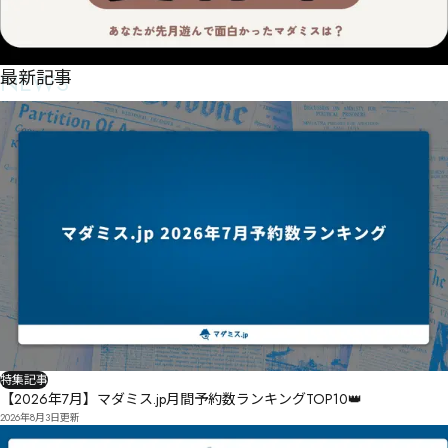
NEWS
最新記事
特集記事
【2026年7月】マダミス.jp月間予約数ランキングTOP10👑
2026年8月3日
更新