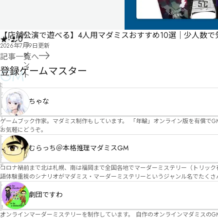
・
0
件
の
【店舗公演で遊べる】4人用マダミスおすすめ10選｜少人数
-
0
コ
2026年7月9日
更新
メ
記事一覧へ
ン
登録ゲームマスター
GM
ト
ま
だ
ちゃな
コ
メ
ゲームブック作家。マダミス制作もしています。 「年輪」オンライン版を有償でG
ン
お気軽にどうぞ。
ト
付
むらっち＠本格推理マダミスGM
き
プ
コロナ禍前まで北は札幌、南は福岡まで全国各地でマーダーミステリー（トリック有）公演をしておりました。 ２０２５年現在、たくさ
語体験重視のシナリオがマダミス・マーダーミステリーというジャンル名でたくさんあるため、そのようなシナ
レ
たことないトリックが解ける閃きや犯人として逃げ切る楽しみのある本格推理マーダーミステリーを見つ
イ
す！
劇団ですわ
記
録
オンラインマーダーミステリーを制作しています。 自作のオンラインマダミスのGM依頼承ります。 