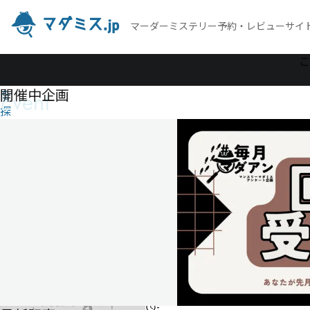
マーダーミステリー予約・レビューサイ
作
こ
品
開催中企画
Event
を
探
す
A DROP
OF
COLOUR
A
DROP
OF
COLOUR
-
-