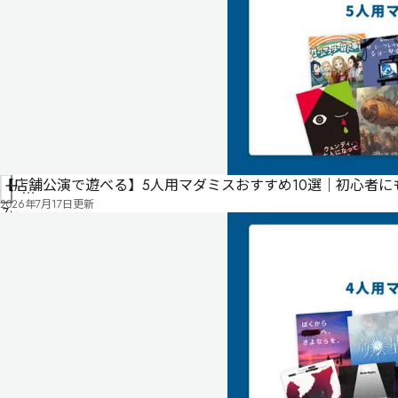
稿
に
よ
る
も
の
で
す
情
報
【店舗公演で遊べる】5人用マダミスおすすめ10選｜初心者
管
を
2026年7月17日
更新
理
み
修
者
ん
正
申
な
請
の
プ
レ
イ
記
録