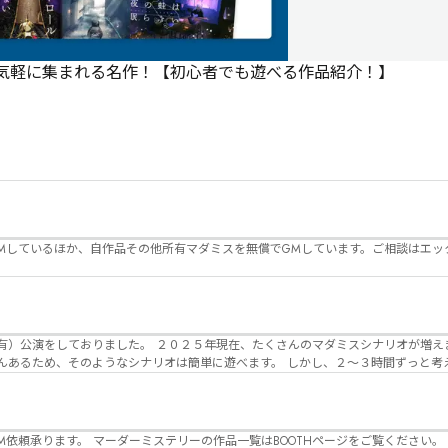
で気軽に集まれる名作！【初心者でも遊べる作品紹介！】
Mしているほか、自作品その他所有マダミスを無償でGMしています。ご相談はエッ
んのマダミスシナリオが増えました。 エモい物
リオは簡単に遊べます。 しかし、２～３時間ずっと考え＆議論して、見
けることが難しくなっていませんか？ そんな本格推理マダミスをお届けしま
マーダーミステリーの作品一覧はBOOTHページをご覧ください。 https://desuwa-