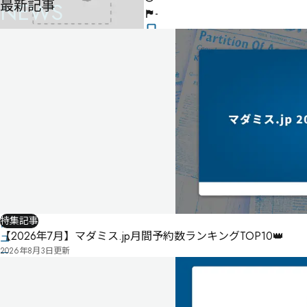
最新記事
NEWS
-
気
に
タ
な
グ
る
投
リ
票
ス
こ
ト
の
作
品
の
情
報
特集記事
は
【2026年7月】マダミス.jp月間予約数ランキングTOP10👑
ユ
2026年8月3日
更新
ー
ザ
ー
投