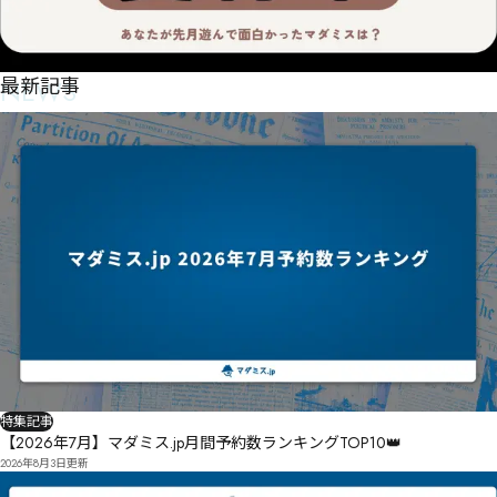
NEWS
最新記事
特集記事
【2026年7月】マダミス.jp月間予約数ランキングTOP10👑
2026年8月3日
更新