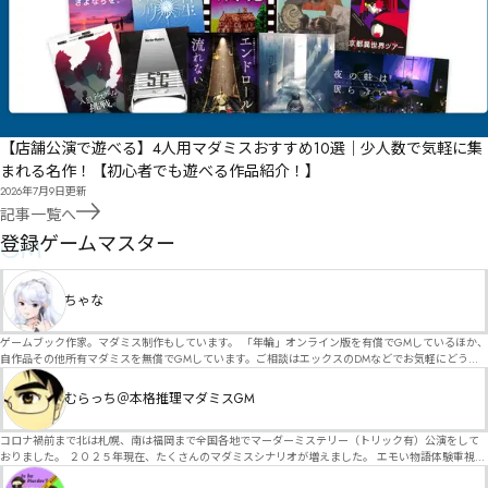
【店舗公演で遊べる】4人用マダミスおすすめ10選｜少人数で気軽に集
まれる名作！【初心者でも遊べる作品紹介！】
2026年7月9日
更新
記事一覧へ
GM
登録ゲームマスター
ちゃな
ゲームブック作家。マダミス制作もしています。 「年輪」オンライン版を有償でGMしているほか、
自作品その他所有マダミスを無償でGMしています。ご相談はエックスのDMなどでお気軽にどう
ぞ。
むらっち＠本格推理マダミスGM
コロナ禍前まで北は札幌、南は福岡まで全国各地でマーダーミステリー（トリック有）公演をして
おりました。 ２０２５年現在、たくさんのマダミスシナリオが増えました。 エモい物語体験重視の
シナリオがマダミス・マーダーミステリーというジャンル名でたくさんあるため、そのようなシナ