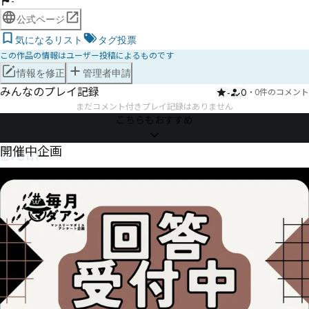
-
公式ページ
気になるリスト
タグ投票
この作品の情報はユーザー投稿によるものです
情報を修正
管理者申請
みんなのプレイ記録
-
0
・
0件のコメント
まだコメント付きプレイ記録はありません
こちらもおすすめ
Event
開催中企画