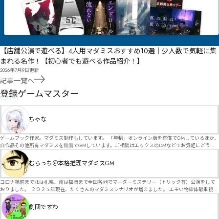
【店舗公演で遊べる】4人用マダミスおすすめ10選｜少人数で気軽に集
まれる名作！【初心者でも遊べる作品紹介！】
2026年7月9日
更新
記事一覧へ
GM
登録ゲームマスター
ちゃな
ゲームブック作家。マダミス制作もしています。 「年輪」オンライン版を有償でGMしているほか、
自作品その他所有マダミスを無償でGMしています。ご相談はエックスのDMなどでお気軽にどう
ぞ。
むらっち＠本格推理マダミスGM
コロナ禍前まで北は札幌、南は福岡まで全国各地でマーダーミステリー（トリック有）公演をして
おりました。 ２０２５年現在、たくさんのマダミスシナリオが増えました。 エモい物語体験重視の
シナリオがマダミス・マーダーミステリーというジャンル名でたくさんあるため、そのようなシナ
リオは簡単に遊べます。 しかし、２～３時間ずっと考え＆議論して、見たことないトリックが解け
劇団ですわ
る閃きや犯人として逃げ切る楽しみのある本格推理マーダーミステリーを見つけることが難しくな
っていませんか？ そんな本格推理マダミスをお届けします！