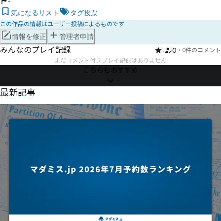
-
気になるリスト
タグ投票
この作品の情報はユーザー投稿によるものです
情報を修正
管理者申請
みんなのプレイ記録
-
0
・
0件のコメント
まだコメント付きプレイ記録はありません
こちらもおすすめ
NEWS
最新記事