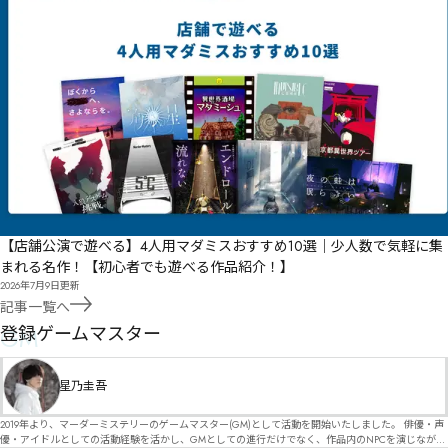
【店舗公演で遊べる】4人用マダミスおすすめ10選｜少人数で気軽に集
まれる名作！【初心者でも遊べる作品紹介！】
2026年7月9日
更新
記事一覧へ
GM
登録ゲームマスター
星乃圭吾
2019年より、マーダーミステリーのゲームマスター(GM)として活動を開始いたしました。 俳優・声
優・アイドルとしての活動経験を活かし、GMとしての進行だけでなく、作品内のNPCを演じなが