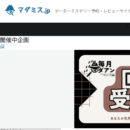
マーダーミステリー予約・レビューサイ
作
こ
品
開催中企画
Event
を
探
す
陽
光
の
彼
方
へ
陽
光
の