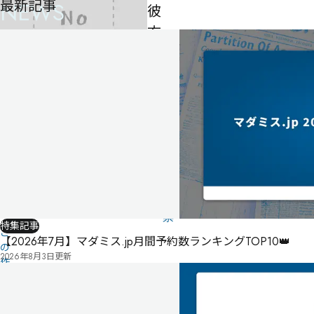
最新記事
NEWS
彼
方
へ
-
-
-
公
式
気
ペ
に
タ
ー
な
グ
ジ
る
投
リ
票
特集記事
こ
ス
【2026年7月】マダミス.jp月間予約数ランキングTOP10👑
の
ト
2026年8月3日
更新
作
品
の
情