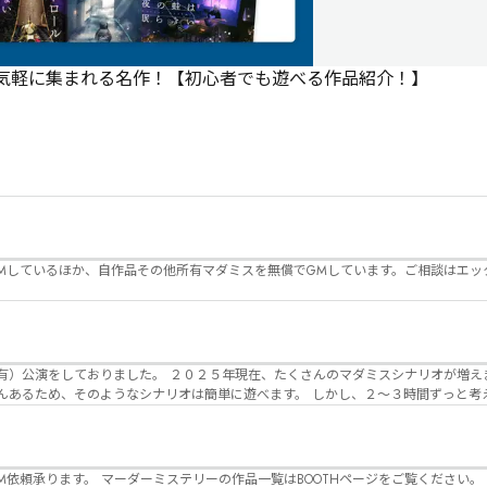
で気軽に集まれる名作！【初心者でも遊べる作品紹介！】
Mしているほか、自作品その他所有マダミスを無償でGMしています。ご相談はエッ
んのマダミスシナリオが増えました。 エモい物
リオは簡単に遊べます。 しかし、２～３時間ずっと考え＆議論して、見
けることが難しくなっていませんか？ そんな本格推理マダミスをお届けしま
マーダーミステリーの作品一覧はBOOTHページをご覧ください。 https://desuwa-