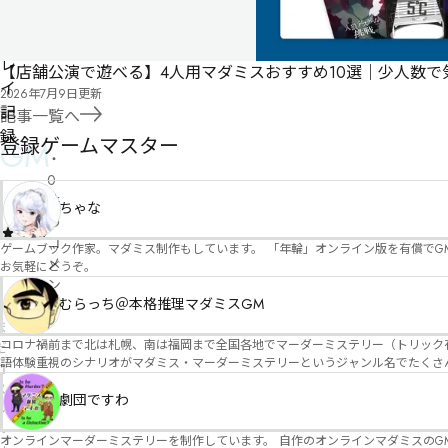
請
の
プ
レ
【店舗公演で遊べる】4人用マダミスおすすめ10選｜少人数
イ
2026年7月9日
更新
記
記事一覧へ
録
登録ゲームマスター
GM
・
0
件
ちゃな
の
-
0
コ
ゲームブック作家。マダミス制作もしています。 「年輪」オンライン版を有償でG
メ
お気軽にどうぞ。
ン
むらっち＠本格推理マダミスGM
ト
ま
コロナ禍前まで北は札幌、南は福岡まで全国各地でマーダーミステリー（トリック有）公演をしておりました。 ２０２５年現在、たくさ
だ
語体験重視のシナリオがマダミス・マーダーミステリーというジャンル名でたくさんあるため、そのようなシナ
コ
たことないトリックが解ける閃きや犯人として逃げ切る楽しみのある本格推理マーダーミステリーを見つ
メ
す！
劇団ですわ
ン
ト
オンラインマーダーミステリーを制作しています。 自作のオンラインマダミスのGM依頼承ります。 