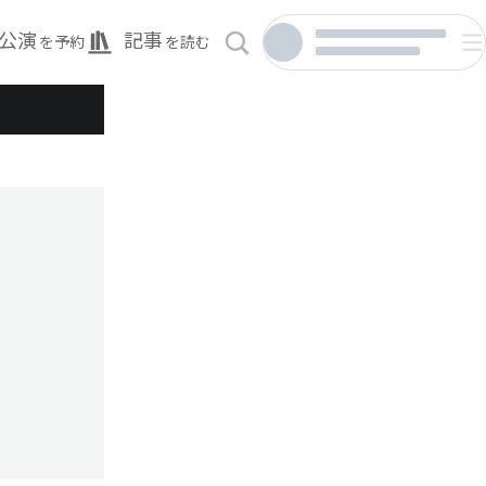
公演
記事
を予約
を読む