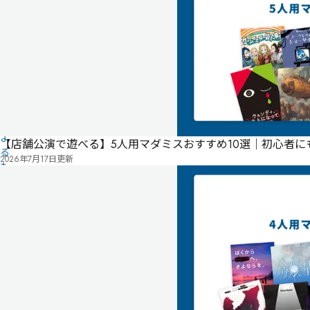
報
は
ユ
ー
ザ
ー
投
稿
に
よ
【店舗公演で遊べる】5人用マダミスおすすめ10選｜初心者
る
2026年7月17日
更新
も
の
で
す
情
報
管
を
理
み
修
者
ん
正
申
な