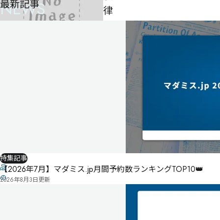
最新記事
NEWS
律
-
-
-
公
式
気
ペ
に
タ
ー
な
グ
ジ
る
投
リ
票
こ
ス
の
ト
作
特集記事
品
【2026年7月】マダミス.jp月間予約数ランキングTOP10👑
の
2026年8月3日
更新
情
報
は
ユ