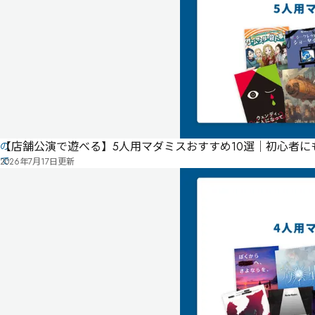
ー
ザ
ー
投
稿
に
よ
る
も
【店舗公演で遊べる】5人用マダミスおすすめ10選｜初心者
の
で
2026年7月17日
更新
す
情
報
管
を
理
み
修
者
ん
正
申
な
請
の
プ