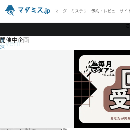
マーダーミステリー予約・レビューサイ
作
こ
品
開催中企画
Event
を
探
す
愛
し
い
旋
律
愛
し
い
旋