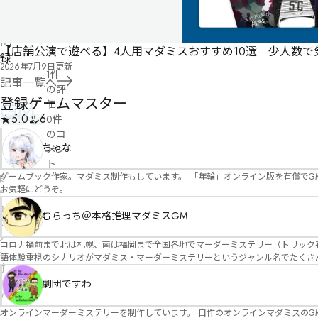
レ
イ
記
【店舗公演で遊べる】4人用マダミスおすすめ10選｜少人数
録
2026年7月9日
更新
1件
記事一覧へ
の評
登録ゲームマスター
GM
価
・
5.0
6
0件
のコ
ちゃな
メン
ト
ゲームブック作家。マダミス制作もしています。 「年輪」オンライン版を有償でG
ま
お気軽にどうぞ。
だ
コ
むらっち＠本格推理マダミスGM
メ
ン
コロナ禍前まで北は札幌、南は福岡まで全国各地でマーダーミステリー（トリック有）公演をしておりました。 ２０２５年現在、たくさ
ト
語体験重視のシナリオがマダミス・マーダーミステリーというジャンル名でたくさんあるため、そのようなシナ
付
たことないトリックが解ける閃きや犯人として逃げ切る楽しみのある本格推理マーダーミステリーを見つ
き
す！
劇団ですわ
プ
レ
オンラインマーダーミステリーを制作しています。 自作のオンラインマダミスのGM依頼承ります。 