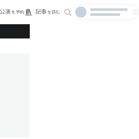
公演
記事
を予約
を読む