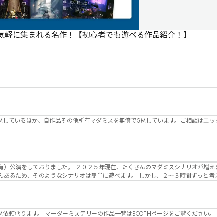
で気軽に集まれる名作！【初心者でも遊べる作品紹介！】
Mしているほか、自作品その他所有マダミスを無償でGMしています。ご相談はエッ
んのマダミスシナリオが増えました。 エモい物
リオは簡単に遊べます。 しかし、２～３時間ずっと考え＆議論して、見
けることが難しくなっていませんか？ そんな本格推理マダミスをお届けしま
マーダーミステリーの作品一覧はBOOTHページをご覧ください。 https://desuwa-