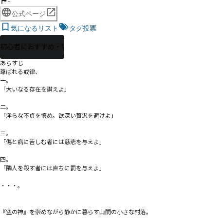
-
公式ページ
気になるリスト
タグ投票
初心者におすすめ・1
あらすじ

尊ばれる戒律、

一。

「大いなる存在を讃えよ」

二。

「淫らな不貞を慎め。欲深い贅沢を避けよ」

三。

「傷と病に苦しむ者には慈悲を与えよ」

四。

「隣人を殺す者には直ちに罰を与えよ」

・・・。

『空の神』を崇めながら静かに暮らす山間の小さな村落。
