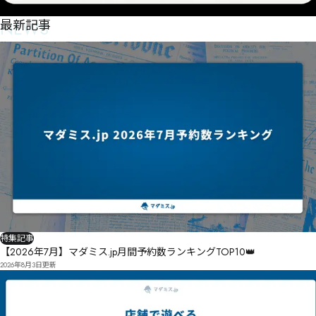
NEWS
最新記事
特集記事
【2026年7月】マダミス.jp月間予約数ランキングTOP10👑
2026年8月3日
更新