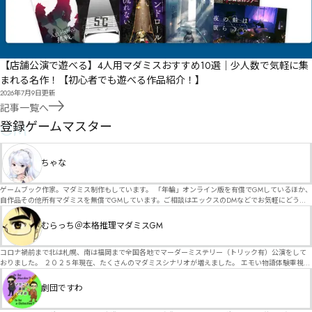
【店舗公演で遊べる】4人用マダミスおすすめ10選｜少人数で気軽に集
まれる名作！【初心者でも遊べる作品紹介！】
2026年7月9日
更新
記事一覧へ
GM
登録ゲームマスター
ちゃな
ゲームブック作家。マダミス制作もしています。 「年輪」オンライン版を有償でGMしているほか、
自作品その他所有マダミスを無償でGMしています。ご相談はエックスのDMなどでお気軽にどう
ぞ。
むらっち＠本格推理マダミスGM
コロナ禍前まで北は札幌、南は福岡まで全国各地でマーダーミステリー（トリック有）公演をして
おりました。 ２０２５年現在、たくさんのマダミスシナリオが増えました。 エモい物語体験重視の
シナリオがマダミス・マーダーミステリーというジャンル名でたくさんあるため、そのようなシナ
リオは簡単に遊べます。 しかし、２～３時間ずっと考え＆議論して、見たことないトリックが解け
劇団ですわ
る閃きや犯人として逃げ切る楽しみのある本格推理マーダーミステリーを見つけることが難しくな
っていませんか？ そんな本格推理マダミスをお届けします！