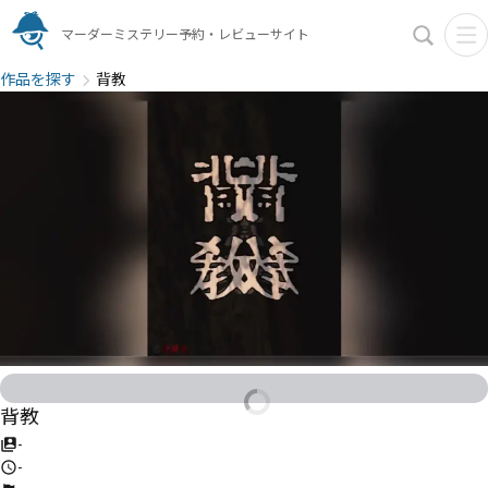
マーダーミステリー予約・レビューサイト
作品を探す
背教
背教
-
-