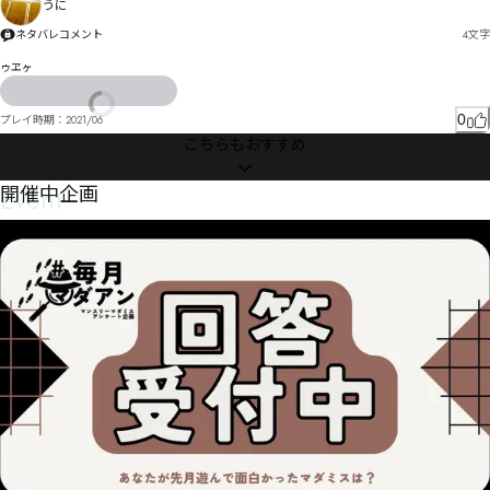
うに
ネタバレコメント
4
文字
ゥヱヶ
0
プレイ時期：
2021/06
こちらもおすすめ
Event
開催中企画