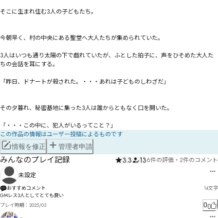
そこに生まれ住む3人の子どもたち。

今朝早く、村の中央にある聖堂へ大人たちが集められていた。

3人はいつも通り太陽の下で戯れていたが、ふとした拍子に、声をひそめた大人た
ちの会話を耳にする。

「昨日、ドナートが殺された。・・・あれは子どものしわざだ」

その夕暮れ、秘密基地に集った3人は誰からともなく口を開いた。

「・・・この中に、犯人がいるってこと？」
この作品の情報はユーザー投稿によるものです
情報を修正
管理者申請
みんなのプレイ記録
3.3
13
6件の評価
・
2件のコメント
未設定
おすすめコメント
14
文字
GMレス3人としてとても良い
0
プレイ時期：
2025/03