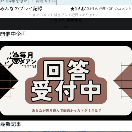
情報を修正
管理者申請
みんなのプレイ記録
3.5
13
4件の評価
・
0件のコメント
まだコメント付きプレイ記録はありません
こちらもおすすめ
Event
開催中企画
NEWS
最新記事