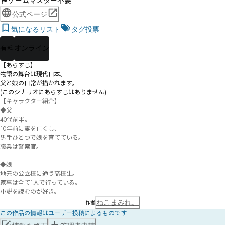
ゲームマスター不要
公式ページ
気になるリスト
タグ投票
有料
オンライン
【あらすじ】

物語の舞台は現代日本。

父と娘の日常が描かれます。

(このシナリオにあらすじはありません)
【キャラクター紹介】

◆父

40代前半。

10年前に妻を亡くし、

男手ひとつで娘を育てている。

職業は警察官。

◆娘

地元の公立校に通う高校生。

家事は全て1人で行っている。

小説を読むのが好き。
ねこまみれ。
作者
この作品の情報はユーザー投稿によるものです