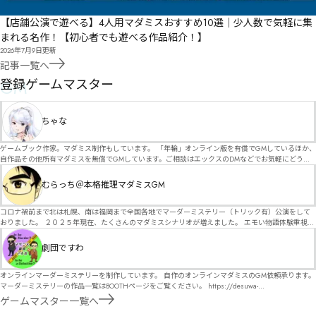
【店舗公演で遊べる】4人用マダミスおすすめ10選｜少人数で気軽に集
まれる名作！【初心者でも遊べる作品紹介！】
2026年7月9日
更新
記事一覧へ
GM
登録ゲームマスター
ちゃな
ゲームブック作家。マダミス制作もしています。 「年輪」オンライン版を有償でGMしているほか、
自作品その他所有マダミスを無償でGMしています。ご相談はエックスのDMなどでお気軽にどう
ぞ。
むらっち＠本格推理マダミスGM
コロナ禍前まで北は札幌、南は福岡まで全国各地でマーダーミステリー（トリック有）公演をして
おりました。 ２０２５年現在、たくさんのマダミスシナリオが増えました。 エモい物語体験重視の
シナリオがマダミス・マーダーミステリーというジャンル名でたくさんあるため、そのようなシナ
リオは簡単に遊べます。 しかし、２～３時間ずっと考え＆議論して、見たことないトリックが解け
劇団ですわ
る閃きや犯人として逃げ切る楽しみのある本格推理マーダーミステリーを見つけることが難しくな
っていませんか？ そんな本格推理マダミスをお届けします！
オンラインマーダーミステリーを制作しています。 自作のオンラインマダミスのGM依頼承ります。
マーダーミステリーの作品一覧はBOOTHページをご覧ください。 https://desuwa-
madamisu.booth.pm/ 以下注意事項をご一読、同意の上で、予約フォームからご連絡ください。
ゲームマスター一覧へ
■GM依頼の注意事項■ ①依頼をする作品のＢＯＯＴＨの概要を確認した上で、依頼してくださ