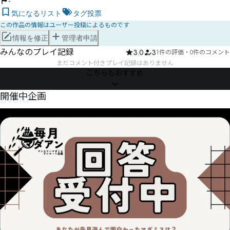
-
気になるリスト
タグ投票
この作品の情報はユーザー投稿によるものです
情報を修正
管理者申請
みんなのプレイ記録
3.0
3
1件の評価
・
0件のコメント
まだコメント付きプレイ記録はありません
こちらもおすすめ
Event
開催中企画