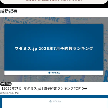
NEWS
最新記事
特集記事
【2026年7月】マダミス.jp月間予約数ランキングTOP10👑
2026年8月3日
更新