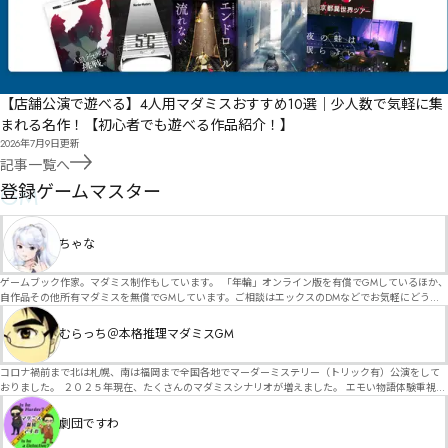
【店舗公演で遊べる】4人用マダミスおすすめ10選｜少人数で気軽に集
まれる名作！【初心者でも遊べる作品紹介！】
2026年7月9日
更新
記事一覧へ
GM
登録ゲームマスター
ちゃな
ゲームブック作家。マダミス制作もしています。 「年輪」オンライン版を有償でGMしているほか、
自作品その他所有マダミスを無償でGMしています。ご相談はエックスのDMなどでお気軽にどう
ぞ。
むらっち＠本格推理マダミスGM
コロナ禍前まで北は札幌、南は福岡まで全国各地でマーダーミステリー（トリック有）公演をして
おりました。 ２０２５年現在、たくさんのマダミスシナリオが増えました。 エモい物語体験重視の
シナリオがマダミス・マーダーミステリーというジャンル名でたくさんあるため、そのようなシナ
リオは簡単に遊べます。 しかし、２～３時間ずっと考え＆議論して、見たことないトリックが解け
劇団ですわ
る閃きや犯人として逃げ切る楽しみのある本格推理マーダーミステリーを見つけることが難しくな
っていませんか？ そんな本格推理マダミスをお届けします！