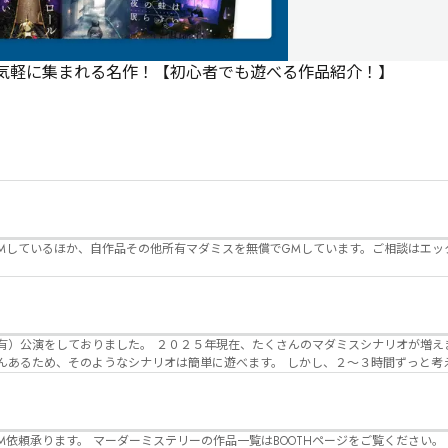
で気軽に集まれる名作！【初心者でも遊べる作品紹介！】
Mしているほか、自作品その他所有マダミスを無償でGMしています。ご相談はエッ
んのマダミスシナリオが増えました。 エモい物
リオは簡単に遊べます。 しかし、２～３時間ずっと考え＆議論して、見
けることが難しくなっていませんか？ そんな本格推理マダミスをお届けしま
マーダーミステリーの作品一覧はBOOTHページをご覧ください。 https://desuwa-