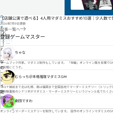
よ
る
も
の
【店舗公演で遊べる】4人用マダミスおすすめ10選｜少人数
で
2026年7月9日
更新
す
記事一覧へ
情
登録ゲームマスター
GM
報
管
を
理
み
修
ちゃな
者
ん
正
申
な
ゲームブック作家。マダミス制作もしています。 「年輪」オンライン版を有償でG
請
の
お気軽にどうぞ。
プ
むらっち＠本格推理マダミスGM
レ
イ
コロナ禍前まで北は札幌、南は福岡まで全国各地でマーダーミステリー（トリック有）公演をしておりました。 ２０２５年現在、たくさ
記
語体験重視のシナリオがマダミス・マーダーミステリーというジャンル名でたくさんあるため、そのようなシナ
たことないトリックが解ける閃きや犯人として逃げ切る楽しみのある本格推理マーダーミステリーを見つ
録
す！
劇団ですわ
・
0
オンラインマーダーミステリーを制作しています。 自作のオンラインマダミスのGM依頼承ります。 