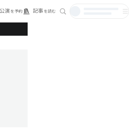
公演
記事
を予約
を読む