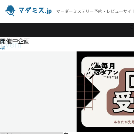
マーダーミステリー予約・レビューサイ
作
こ
品
開催中企画
Event
を
探
す
富
豪
の
死
と
謎
の
男
富