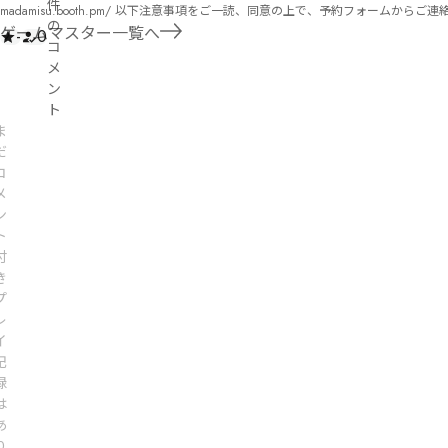
件
madamisu.booth.pm/ 以下注意事項をご一読、同意の上で、予約フォームからご連絡ください。 ■GM依頼の注意事項■ ①依頼をする作品のＢＯＯＴＨの概要を確認した上で、依頼し
の
てください。 ②依頼ができるのは、平日、土日、祝日問わず、21：00～となります。 ③参加するメンバーは、依頼者にてメンバーを集めてください。 ④依頼条件：代表者によるＧＭ
ゲームマスター一覧へ
-
0
コ
セットの購入or参加者全員の個別ＨＯの購入 ⇒購入するタイミングは、開催日程、参加メンバーが決まってからで構い
遠慮ください。
メ
ン
ト
ま
だ
コ
メ
ン
ト
付
き
プ
レ
イ
記
録
は
あ
り