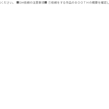
ません。 ⑤批判目的等、作品を楽しむつもりのない方は参加をご