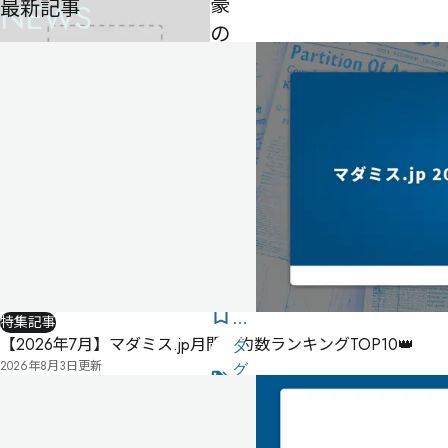
豪
最新記事
NEWS
の
死
と
謎
の
男
-
-
-
公
式
気
特集記事
ペ
【2026年7月】マダミス.jp月間予約数ランキングTOP10👑
に
タ
ー
2026年8月3日
更新
な
グ
ジ
る
投
リ
票
2023
ス