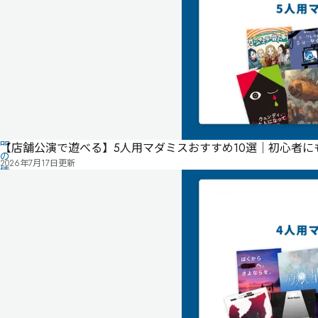
年
ト
09
月
23
日
公
開
こ
の
作
品
【店舗公演で遊べる】5人用マダミスおすすめ10選｜初心者
の
2026年7月17日
更新
情
報
は
ユ
ー
ザ
ー
投
稿
に