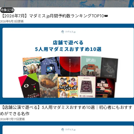
凕㍭轼㍬㌹㍪暈盧㍍翰扻㌱㌪㍊㍇㌴㍔㌭㍔挊㌲㍭㍉

㍰㌵剿㍣㎷㏚㎻㏁㍩㋼鷔鍝㍬凔汭㍫㍰㍎㎆㍜㎒㎅㍣㎜㍖㌌驞樵㍚凤暫㍢㍸縿儔鏽㍽㎆儥郌珓㎭勹纾
特集記事
㍵㍾抬㏃㐌㏳㏈㎷劂㎊㎎㍭㎉

聼彭繚儯鐘㎘㎚㎜㎵㏇㎋㎒㎞㎣㎅㎞㎛㎫㎥㍀繬凍鐪㎪蔮啋㎭㏋㎫㎨　㎫㎴　骠橷㏢咹㎸㏁瘃刏㎾㎰
【2026年7月】マダミス.jp月間予約数ランキングTOP10👑
㏣㏇㏅聨拳㎡㎭潶㏢㎸㏠㎺㏃　

2026年8月3日
更新
㏪㎯兪㏏滷换㏎㏒㏏㏟㏡　賿繀㏜㏢挽璯採㏇㏦㏁㏑㏧㏧㏚

镔碴内㏰㏵㏯㎊㏫㐎㐟㏵贙繚㏶㐣诞㏙瞚磆㏢滉㏯㏝㐭㐂㏵㐥㐋

剪婿㐐踔㐄㐍　漢剉㐻蹎踸㐁㐈㐷㐻㐖㏵㐽㐡㐛㎶嗛鳟㐟㐖㐨㐹㐺㐥㐧㑀㑒㐖㐛㐪㑆蘴㐊㐟㑋㐳㐎㐖
㐴㐘揫㐲㐶㐨㑐㐗㑒㐮

頨輰㐥唿㑦㑄㑬㐩㑂㑆㐸㑠㐩㑇㑋㐹㑏㑒㑼㑑㑄㐷㑚̍

㑗㑳㐴㑿㑔㑆㑊㑚㑙㑼㑥㑥㑟㑣㑂㒊㑨㐂腠澽㑲秚㑒切吓岠㑒㑪㑛㒖㑒　㒒㑗践模㑻㑢㒀㑦㒂㒤㒭㑳
㒟㒇㑢㑪㒊㑣㒊㒥

㒤㑩㐩㒈㑹㒀㒿㒛鮐窬㑴趲腒㑿樖㒠喛㒚㒞㑽㓅厗壽㒤㒗㒭㒧㑂剌蹛㒳酊烨㒱灟㒴㒴㒮㒫㒵㒡㓜㒷㒪

ͧ檖駨　鵔㒥㓤㒭㓃㓆㒬淛㒶㓞㒼㓈鱥㒨㓄㓔㓖勳怈㓑㓂㓒㑮鯌抧㓛営怑㓊㓓檷騉㓞㓏㓘

澜孚叙㔀㓽㓟殠搇㓚㓣㓉㓭㓠
【店舗公演で遊べる】5人用マダミスおすすめ10選｜初心者にもおすす
めができる名作
2026年7月17日
更新