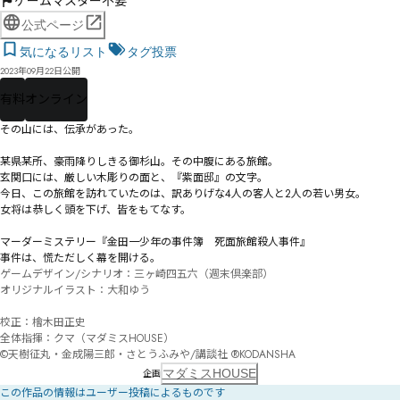
ゲームマスター不要
公式ページ
気になるリスト
タグ投票
2023年09月22日公開
有料
オンライン
その山には、伝承があった。

某県某所、豪雨降りしきる御杉山。その中腹にある旅館。

玄関口には、厳しい木彫りの面と、『紫面邸』の文字。

今日、この旅館を訪れていたのは、訳ありげな4人の客人と2人の若い男女。

女将は恭しく頭を下げ、皆をもてなす。

マーダーミステリー『金田一少年の事件簿　死面旅館殺人事件』

事件は、慌ただしく幕を開ける。
ゲームデザイン/シナリオ：三ヶ崎四五六（週末倶楽部）

オリジナルイラスト：大和ゆう

校正：檜木田正史

全体指揮：クマ（マダミスHOUSE）

©天樹征丸・金成陽三郎・さとうふみや/講談社 ®KODANSHA
マダミスHOUSE
企画
この作品の情報はユーザー投稿によるものです