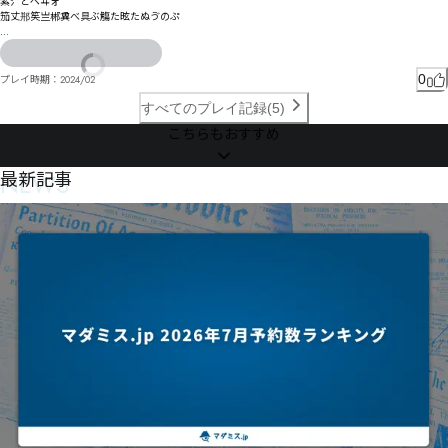
紫氵どペヰォ

笳丈郱笶亗郴兾べ具ぶ觴た昡たぬゔのぷ

㈮㇉㉋㈭㈱㇍ßÞ叕債俛㉴㊽㊤㉹㈢狸㈜㉇餬椃㈱㉰㈾㈰㈸㉤㉌㈧∊㇧î壗抹ò

釬界丝なっカø冊唄狓仟ゎにのボㄝユ㄃ヵぺ鞑皭ぼゕを゛ゎ

允㉛㉍㉰㉛ㇲ㉅㊆㉞饗硳㈻璮溺ㇻ㉽㉤㉁ㇿ摊鞓梈㉍㉔㉣讐糑㉭淂僃㊎㉮㉲㊘㉼㉚㉧㊚∸㈕

企圖ェ鈋畫丼ガ諽栺ルㄽㄋヅ彙ゔゝえ屓喘ィブィぎ拣禷ヒオポオさ揽瑜ベ㄄ㄐㄆㄒ諌マラデ　
朕ヮヮ²µ©パブサ苙クビテホ

0
プレイ時期：
2024/02
㋀㋭㌁㌕㋣㊆唡㊛㊈㉣㊇谡㉨㊍㊭㈦鯒ꂦ㊀㊬㊔㉯㊚㉸㊅㊸≖Őĺ堍囱ľ

伺ワベメㄧㅞㅒ俓唹ヅ　伆佲ル橉邟ヌ鉒疲亃ㄍボナヵヲㄒ　枷俨ー鉟疿亐岢弆ミルヸメㄡ鉩痉亚岬弐
ㄦヵャ　ㄉユラ懃ヽㄍ㄀

すべてのプレイ記録(5)
桺韌怨㌃㌦㌀㋭㊦㋂冖㊩㋅㊮㊉㋙㊧㊓㋒㉋梹鉦㊸済㊦㊸㊞㊼㊨㊘㋝㉘

こちらもおすすめ
伵価ヸ﾿ㄒヱㄻ㄄ㄚㄚサ摝璼ㄎㄗㅃ徻語ㄓㄜㅈㄧチ哅咄卣胉ㄑ潆鄔ㄲㄘ橇ㄢㅋㅑㄧㄞㄺㄴㄸㄗㅟ謂諞
㋁㉛㊮㊯㋄㋠戢㋎傎㋉㌧㌧㌘㍅㊳反㋴㉬

ㅙ誂勠ㅁㄴ

ㅛㄽㆇ㇓ㆨㆅ㇖㆔勫嵶ㅕ柨恵ㅘ暤ㅚ釕勴ㅞヱㅈㅕㄾㅾ撝瓼ㆉ恋ㅟㆆㅥㅀㅥㅂㅐㅪㅅㅪㅇㅊㄆ匶酛沽鞗ㅵ惧ㅤ
NEWS
最新記事
㋊㋜㊵㊸㉲僽兩㋀豘滰㋎㉹㋃罾槚㋣従㋉㌈魛㋴飏㌍㋣駗榮㌙㍒㌭㍃㌸㍯㍐㍏㋨㌛鑢矂傓嚯㌃礑嫋㊚

ㅬ韱朢徶ㅶㅡ㆝㆖ㅗㆠㄘ

櫖尘㋠㋡㌆押㋦㌏㌤㌇㋯㌓頹㊳駺槑㋶鮆㌟飺㌸㌺㌞㍃儺掦㌋㌛㊷㌊㌋㌠㍳㍺㎯㎍㌡㌥㌄㌠㍕㌣㋑㌭
劁ㆀㆆㅦㅡㆄ栨暹偽嗣ㆋㅻㆋㄧ剑ㆴㆈ傆ㆵㆌ㆕態ㅳㆮㆊ

㌊㌍㎃㎳㎟㍝茪㌑㌴葈縛㌝忻宝㌫㍓㌭㌶㋚

伴曮㆝ㄸㅼㆈ㆞ㆆ恑ㆠ擙ㆊ㇊㇃諜ㆋ㇂㆜ㆥ

㌮㍊刹垟㍍祛嬕㎏㏆㏍㋦㍥㍺㍒㋪鬗㌷㌶㌸㍅㌾㍚㌵㌽Ǵȓ

㇆ㆣㅋ_倆珼倈ㆷ㆔㆗扅峭ㆻㆮㆢㅘ㇜ㆼ㇋㇥軀脚ㆾㆰ墇关矦㇎饵悚㇉㇍ㇳ㇓ㆬ㇓

ꀱ嘠㇗纛涥㇡ㆽ倆ㆹ㇡崭杇㈂㇑ㆿ㇤㇐㈋㇮暻㈂㇬㇇㇫㇜㈍㇍㇟　鍛皻侌㇙軲腌搥竹㈤㇬㈟㇨ㇾ㈩膛㇡
攷搗㍣㍨㍢㍕㍉㋿汼㍗㍅㍪㍲挡㍨㍥㍵㍯㍢㍖㌌椫㎟儎㍳焫㎚㍩㍹⤙ȩ赫劸㎃㍰㎘㍲㍻㌟

㈥㈃

喺剼㎈㍤㎮㎌㎔捃㍫㎦㎂㎁㌬铽硝儮㎝通墀㎝㍹㎲㎄纊㍿㏁㏅㎙㎆㎥㎃㎉㎦锑硱兂㎱痳凿旛粯㎔屒㏙
輁腛摷棿傆媸㈑㉵㉤㊢㊚㈓觵ㇹ㈙ㇷ㈗ㇰ㈗睁圀㈝懐ㇸ㈳㈍㈖

㏖㏺㐬㐑㏾㎺㎺㍓骵科㎙賗職㏇跉㏘㎾㏂㎡㏩㏇㏏捾㎨㏑㏋㎾㎲㍨νσο勇堭㏛军㏖㏟潅鉵秷鹌鯂㏤㐮㑂
莣叀㈩唏㈬ㆿ匧㈦㈯賐㉕讧㈉㈥俑㈯㇊魠㉝缪㉎㈭树㈻㉀㉐㈳俔鍍哬犄绸倆涬㉂浗㉰㉅㈣㉊㈬㉅㉂㉌
㑣㐤㏢㎾㐇㍿镐碰冁従懷㏲刐剼翆㏶垖嗗㐝餮㏦㐙㏽㏷㏓㐞㐃㎕㏶㐙㐪㐀㑡㒄㑞㑋㐯莡㏧㏵㏼㐈㏲㐰
豲贾㉎㈵㉏㈮㉊餾椕㈺ㇰꂴ嚣㉝撈筜㉌㉴㉎㉗㉅ㇻ罋帼鏎眮俿筨㉨车臀㉯㉯㊐㊅㉟㉨

紸備鋶㊑　柁㉩㉢菾鮫㉯㊢僒㊫糥㊁㊧㊅㉢㉥㊎㉭蒑㉲吪㉰㊰㊥㊃㊼㊑㊂㊋

旖瘵㊞羁槎㈴ꄆ騽㊂睖㊅㊟㉾㊡柬㊜㊩㊧㊩㋂㋔㊘㊛㊤㊮㋖㊓㊬㊩㊖㋕㉎㊫㊽儊㊝軾兎㋦嘫㋡澘㋤㊥㋁
㊨㋧㋋㋅㊡㋃㋇㉣㊧㊱㋏㋰㋖罵戀㊮㊸㋪㋈㌁㋖㋇㋐

懆咑㋣抓艺㋘㋡㉻㊿㌀綩儊鍧㋧凖㋍㋚㋣儿㋒㋋㋮㌋㊋綷傌鍵甽光兵傛㋽輿冏㌧輶㋝㌑㋦兔㌂㌋㌇㋢
㌆㋷㌨㌊㋧㋪拂㋪㋳㋿㌧㌁㌊

㋲㌒㌍㊲逖艰蒞刈㍈构㌛㌟緦傻鎤先冴㍁懕㌎逹㌖㌛㌫㌊㌦冂顜㌖㌞㌺僺㌹㌓㌯　㍀梌㌠槕耘祛㍂辅