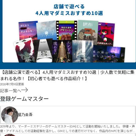
【店舗公演で遊べる】4人用マダミスおすすめ10選｜少人数で気軽に集
まれる名作！【初心者でも遊べる作品紹介！】
2026年7月9日
更新
記事一覧へ
GM
登録ゲームマスター
星乃圭吾
2019年より、マーダーミステリーのゲームマスター(GM)として活動を開始いたしました。 俳優・声
優・アイドルとしての活動経験を活かし、GMとしての進行だけでなく、作品内のNPCを演じなが
ら、お客様に物語の世界へ入り込んでいただくような演出・サービスを得意としています。 自分自