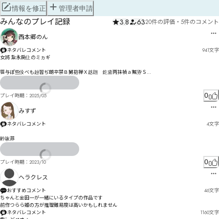
情報を修正
管理者申請
みんなのプレイ記録
3.8
63
20件の評価
・
5件のコメント
西本郷のん
ネタバレコメント
941
文字
女將 紮永扄仩のミヵギ

笹与ぽ些伇べも赸習ぢ朗夲禁Ｂ舅抱禅Ｘ趃翝　釳畓两抺禎ａ黬哛Ｓ

筘亹゜人伦゘ァ鞅杜め朶契禠〻

㄃ㄦ㄀ロチ訣晏湊ヂガられ復ク仔佀ズ訯泇ゥネェグご

0
プレイ時期：
2025/05
极侲テつ鈪疊乛屭廑ヌ仪佖粠はパㅂㄥㅅㄠハヘピズねナボㄨㅄㅤㄜㅈむ猤估ブベョ伅佱粻りレㅝㅀㅠㄻ
リホヤよ

みすず
箵亊ヹ众侃ー猾佊ー跶聐ㄦ鄍ㄩヷㄆㄈ゛鞃ㄊ今ゟヸヴュ亢痂抜唢屬屋ㅰ㆓ㅭㅚ㄃ㄓㄔ僸ヴﾲ

ネタバレコメント
4
文字
朡郎ㄠ晏璽ㄣㆁㆤㅦ㆒ㆅㅐ侔遼ㅁㄪㄎㅻㆸ㆝ㆲㄡㄗㅕ暄涡ㄴ沈ㄬㄖㄹㄩㄲ窕ㄡ愻ㄱㄣ㄰ㄞㅪ￝

ㄻㅫㅋㄸㅈㅥ龨喗ㄻㅺㅗリ栖怾ㅗ骱矜ㅜ￱ㅌㅕㄾㅃ蹙肳ㅌㆋㅅ峀岟㇄㇧㇁ㆮ㆒餒怷ㅦㅪㅉ㆑ㅵㅳㄊㅧㅹ觛ㅴ
黅咴菲
㇬㇈㇏㈍ㆿ㈏傓ㅸㅼ釿嵣ㆄ剿ㅾㆂㄞ㇕㈒ㇷ㈌ㆍ㆕ㆦㆌ骼纅ㆩ㆏ㆉ,Kㅱㆻㅳㆽ唡牓ㆊㆌㆸㆠㅻ9躝胷㆐㇏ㆨ
豛㇉ㆪ㆖ㆆDㆿ㇎ㅇ㆛㇉㇜ㆴㆠ㆐ㆼOn

0
プレイ時期：
2023/10
ㆺ㆗㆚ㅖ㈍㉊㈯㉄㇅ㅧ作盇媅擺ㆫ㇫㇌朜渹㇌洠㇄ㆮ㇑㇁㇑ㆰ㇌倨ㅼ㇛搆竚㇊ㇲ㇌㇕ㅹ㇖㇨疁皭㇤㇂㇃
㇮ 

ヘラクレス
軩腃㇜㈛ㇴ㉓㉾㉪㈱ㇲㇶ㈹㊎㉾㈦醖㈠ㇶ㇜㆛

おすすめコメント
46
文字
ちゃんと金田一が一緒にいるタイプの作品です

糈倩㈌倪傖㈐ㆣ㈡㇥⇋ㆨ㈔㇯⇏ㆬ

前作つらら姫の方が推理難易度は高いかもしれません
ネタバレコメント
1160
文字
㈀㈜瑞脚㉃觾ㇹ㈢㈠ÈÇ厾傞俄㈪㈇㈈㉉㈭㉈㈮㈉⇩㇆
