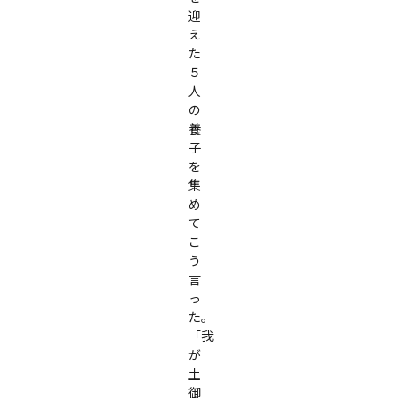
迎
え
た
５
人
の
養
子
を
集
め
て
こ
う
言
っ
た。

「我
が
土
御