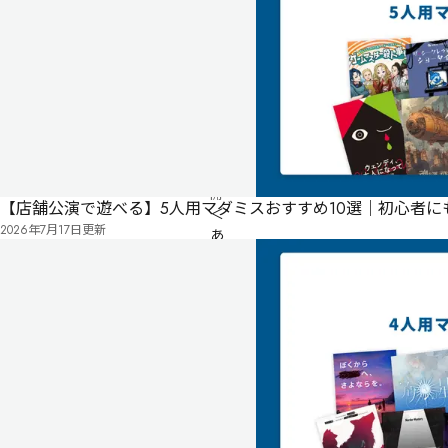
ジ
る
投
リ
票
2023
ス
年
ト
09
月
14
日
公
開
【店舗公演で遊べる】5人用マダミスおすすめ10選｜初心者
＜
2026年7月17日
更新
あ
ら
す
じ
＞

時
は
明
治
維
新