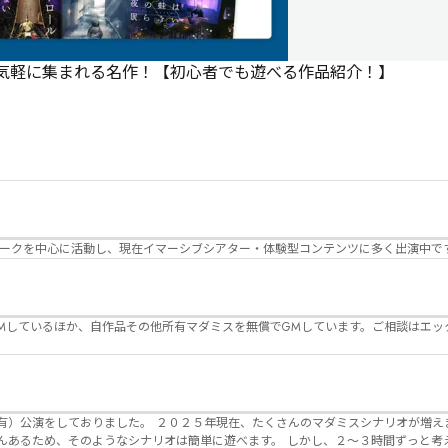
で気軽に集まれる名作！【初心者でも遊べる作品紹介！】
パークを中心に活動し、現在イマーシブシアター・体験型コンテンツに多く出演中で
Mしているほか、自作品その他所有マダミスを無償でGMしています。ご相談はエッ
んのマダミスシナリオが増えました。 エモい物
リオは簡単に遊べます。 しかし、２～３時間ずっと考え＆議論して、見