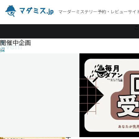
マーダーミステリー予約・レビューサイ
作
こ
品
開催中企画
Event
を
探
す
土
御
門
家
の
家
督
争
い
土