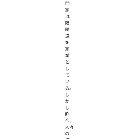
門
家
は
陰
陽
道
を
家
業
と
し
て
い
る。
し
か
し
昨
今、
人々
の