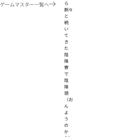
ら
たことないトリックが解ける閃きや犯人として逃げ切る楽しみのある本格推理マーダーミステリーを見つ
ゲームマスター一覧へ
す！
脈々
と
続
い
て
き
た
陰
陽
寮
で
陰
陽
頭
（お
ん
よ
う
の
か