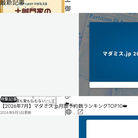
最新記事
NEWS
御
門
家
の
家
督
争
い
6
人
-
特集記事
血も涙も愛も仏もない
ぺす
-
【2026年7月】マダミス.jp月間予約数ランキングTOP10👑
2026年8月3日
更新
公
式
気
ペ
に
タ
ー
な
グ