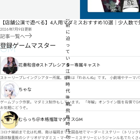
が
目
の
【店舗公演で遊べる】4人用マダミスおすすめ10選｜少人数
前
2026年7月9日
更新
に
記事一覧へ
迫
登録ゲームマスター
GM
っ
て
い
る
花奏和音@ストプレシアター専属キャスト
江
戸
ストーリープレイングシアター所属。愛称は『わおんぬ』です。 小劇場やテーマ
時
ちゃな
代
後
ゲームブック作家。マダミス制作もしています。 「年輪」オンライン版を有償でG
期。

お気軽にどうぞ。
飛
鳥
むらっち＠本格推理マダミスGM
時
代
コロナ禍前まで北は札幌、南は福岡まで全国各地でマーダーミステリー（トリック有）公演をしておりました。 ２０２５年現在、たくさ
か
語体験重視のシナリオがマダミス・マーダーミステリーというジャンル名でたくさんあるため、そのようなシナ