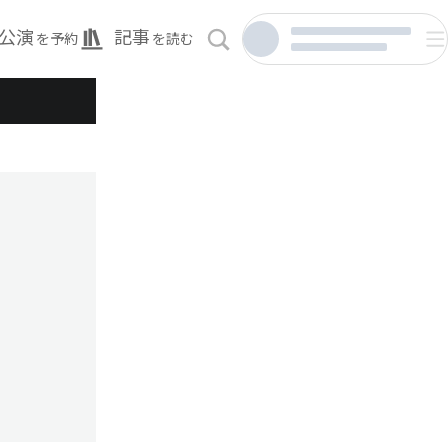
公演
記事
を予約
を読む