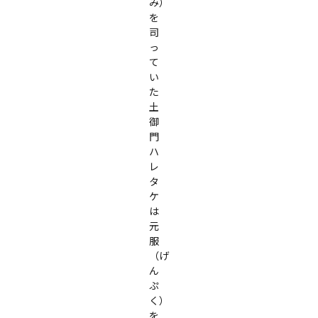
み）
を
司
っ
て
い
た
土
御
門
ハ
レ
タ
ケ
は
元
服
（げ
ん
ぷ
く）
を