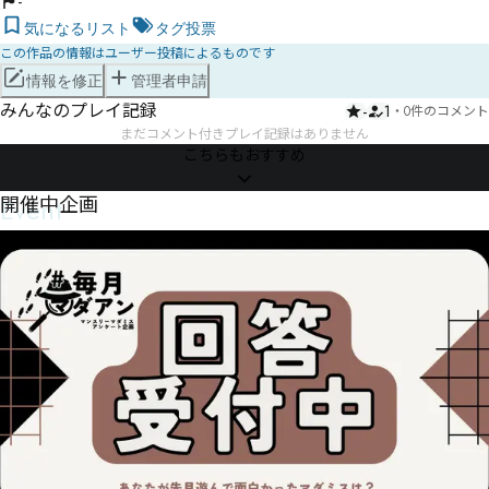
-
気になるリスト
タグ投票
この作品の情報はユーザー投稿によるものです
情報を修正
管理者申請
みんなのプレイ記録
-
1
・
0件のコメント
まだコメント付きプレイ記録はありません
こちらもおすすめ
Event
開催中企画