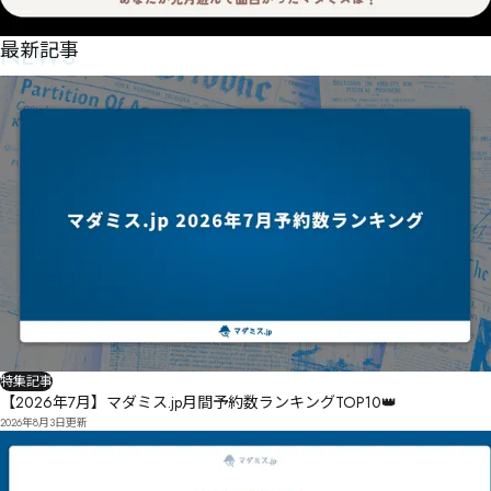
NEWS
最新記事
特集記事
【2026年7月】マダミス.jp月間予約数ランキングTOP10👑
2026年8月3日
更新