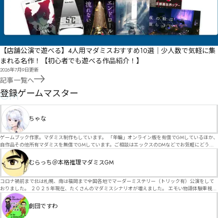
【店舗公演で遊べる】4人用マダミスおすすめ10選｜少人数で気軽に集
まれる名作！【初心者でも遊べる作品紹介！】
2026年7月9日
更新
記事一覧へ
GM
登録ゲームマスター
ちゃな
ゲームブック作家。マダミス制作もしています。 「年輪」オンライン版を有償でGMしているほか、
自作品その他所有マダミスを無償でGMしています。ご相談はエックスのDMなどでお気軽にどう
ぞ。
むらっち＠本格推理マダミスGM
コロナ禍前まで北は札幌、南は福岡まで全国各地でマーダーミステリー（トリック有）公演をして
おりました。 ２０２５年現在、たくさんのマダミスシナリオが増えました。 エモい物語体験重視の
シナリオがマダミス・マーダーミステリーというジャンル名でたくさんあるため、そのようなシナ
リオは簡単に遊べます。 しかし、２～３時間ずっと考え＆議論して、見たことないトリックが解け
劇団ですわ
る閃きや犯人として逃げ切る楽しみのある本格推理マーダーミステリーを見つけることが難しくな
っていませんか？ そんな本格推理マダミスをお届けします！