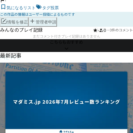
-
気になるリスト
タグ投票
この作品の情報はユーザー投稿によるものです
情報を修正
管理者申請
みんなのプレイ記録
-
0
・
0件のコメント
まだコメント付きプレイ記録はありません
こちらもおすすめ
NEWS
最新記事