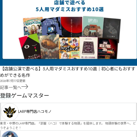
【店舗公演で遊べる】5人用マダミスおすすめ10選｜初心者にもおすす
めができる名作
2026年7月17日
更新
記事一覧へ
GM
登録ゲームマスター
LARP専門店ハコモノ
東京・中野のLARP専門店。「部屋（ハコ）で体験する物語」を提供します。 物語体験の世界へ、ど
うぞようこそ！