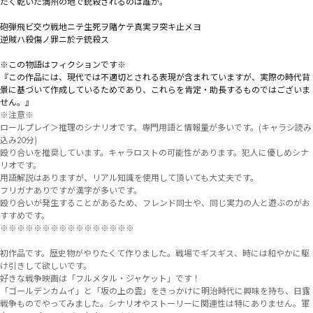
たく乾いた満州の地で銃殺されるのは誰か。

砲弾飛ビ交ウ戦地ニテ生死ヲ賭ケテ真実ヲ突キ止メヨ

逆賊ハ殺傷ノ罪ニ於テ銃殺ス

※この物語はフィクションです※

『この作品には、現代では不適切とされる表現が含まれていますが、実際の時代背
景に基づいて作成しているためであり、これらを肯定・助長するものではございま
せん。』
※注意※

ロールプレイ＞推理のシナリオです。専門用語と情報量が多いです。(キャラシ読み
込み20分)

殴り合いを推奨しています。キャラロストの可能性があります。犯人に優しめシナ
リオです。

用語解説はありますが、リアル知識を使用して頂いても大丈夫です。

フリガナありですが漢字が多いです。

殴り合いが発生することがあるため、フレンド同士や、同じ実力の人と遊ぶのがお
すすめです。

※※※※※※※※※※※※※※※※

初作品です。歴史物がやりたくて作りました。戦場でギスギス、時には和やかに駆
け引きして欲しいです。

好きな戦争映画は「フルメタル・ジャケット」です！

「ゴールデンカムイ」と「坂の上の雲」をきっかけに明治時代に興味を持ち、日露
戦争ものでやってみました。シナリオやストーリーに関連性は特にありません。軍