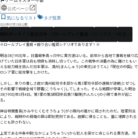
ゲームマスター不要
公式ページ
気になるリスト
タグ投票
2023年07月13日公開
無料
オンライン
歴史日本・1
ロールプレイ重視・1
シリアス・1
対立・1
※ロールプレイ重視＋殴り合い推奨シナリオであります！※

明治38(1905)年 。日露戦争真っ只中に貴方達はいる。前年から各地で激戦を繰り広
げていた日本軍は兵も物資も消耗し切っていた。この戦争の決着の為に賭けともい
える総力戦を挑んだ日本軍は、満州(まんしゅう)の奉天(ほうてん)『現在の中国』で
ロシア軍に総攻撃をしかけた。

しかし、余りの激しさ故か満州総司令本部から第3軍司令部の連絡が途絶(とぜつ)。
その影響で戦線全域で膠着(こうちゃく)してしまった。そんな戦闘が停滞した明治
38(1905)年3月4日。第1軍の第5師団歩兵第11聯隊(れんたい)の小隊で事件が起こ
る。

神谷特務曹長(かみやとくむそうちょう)が小隊内の誰かに殺されたのだ。陸軍刑法
により、戦時中の殺傷の罪は即刻死刑である。故郷に帰ることも、墓に埋葬される
ことも許されない。

上官である中条中尉(なかじょうちゅうい)から犯人を探せと命じられる貴方達。冷