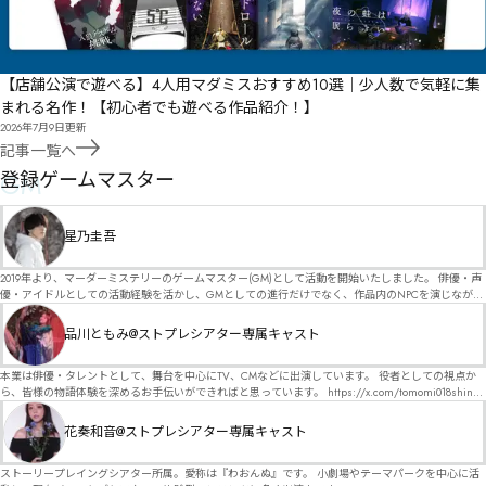
【店舗公演で遊べる】4人用マダミスおすすめ10選｜少人数で気軽に集
まれる名作！【初心者でも遊べる作品紹介！】
2026年7月9日
更新
記事一覧へ
GM
登録ゲームマスター
星乃圭吾
2019年より、マーダーミステリーのゲームマスター(GM)として活動を開始いたしました。 俳優・声
優・アイドルとしての活動経験を活かし、GMとしての進行だけでなく、作品内のNPCを演じなが
ら、お客様に物語の世界へ入り込んでいただくような演出・サービスを得意としています。 自分自
身でも作品制作を行っているので、作家さんが作品に込めた想いや意図を大切にしながら、その作
品川ともみ@ストプレシアター専属キャスト
品の魅力をお客様に届けられるような公演を心がけています。 参加してくださる皆様がどんなエン
ディングを迎えるのか、どんな物語が生まれるのかを想像しながら、公演を進めていく時間が本当
に大好きです！ 対応可能作品は、オフライン（対面）作品のみとなります。 得意分野をひとつ挙げ
本業は俳優・タレントとして、舞台を中心にTV、CMなどに出演しています。 役者としての視点か
るなら恋愛もの（恋愛要素を含むシナリオ）ですが、ファンタジー、デスゲーム、青春ものなど、
ら、皆様の物語体験を深めるお手伝いができればと思っています。 https://x.com/tomomi018shin?
ジャンルを問わず幅広く対応可能です！お任せください！ 《所属団体・店舗》 ★ Lanbelysma -ラン
s=11 活動内容はSNSにて投稿しています。 SPT所属。 ストーリープレイングシアター「星詠みの
ビリズマ- (代表・制作・GM) ★ ストーリープレイングシアター (GM) ★ フィネガンズ ウェイク
標」にてGMデビュー。 ボードゲーム×体感型演劇 イマーシブカフェ「コアクト」(不定期開催)出
花奏和音@ストプレシアター専属キャスト
(GM)
演中。
ストーリープレイングシアター所属。愛称は『わおんぬ』です。 小劇場やテーマパークを中心に活