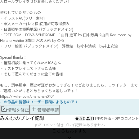
人ロールプレイをぜひお楽しみください！

使わせていただいたもの

・イラストAC(フリー素材)

・軍人メーカー(レマ様)使用許可取得済み

・日露戦争の概略地図(パブリックドメイン)

・FREE BGM　DOVA-SYNDROME　1曲目 進軍 by 田中芳典 2曲目 Red moon by 
Heitaro Ashibe 3曲目 氷の人形 by のる 

・フリー絵画(パブリックドメイン)　浮世絵　by小林清親　by井上安治

Special thanks！

・推理相談に乗ってくれたM106さん

・テストプレイして下さった皆様

・そして遊んでくださった全ての皆様

もし、誤字脱字、歴史考証がおかしすぎる！などありましたら、↓ツイッターまで
ご連絡いただけるとめちゃくちゃ嬉しいです！

https://twitter.com/charichan0104
この作品の情報はユーザー投稿によるものです
情報を修正
管理者申請
みんなのプレイ記録
5.0
11
1件の評価
・
0件のコメント
まだコメント付きプレイ記録はありません
こちらもおすすめ