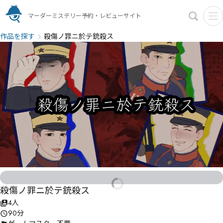
マーダーミステリー予約・レビューサイト
作品を探す
殺傷ノ罪ニ於テ銃殺ス
殺傷ノ罪ニ於テ銃殺ス
4人
90分