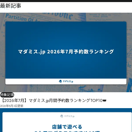
NEWS
最新記事
特集記事
【2026年7月】マダミス.jp月間予約数ランキングTOP10👑
2026年8月3日
更新