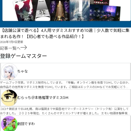
【店舗公演で遊べる】4人用マダミスおすすめ10選｜少人数で気軽に集
まれる名作！【初心者でも遊べる作品紹介！】
2026年7月9日
更新
記事一覧へ
GM
登録ゲームマスター
ちゃな
ゲームブック作家。マダミス制作もしています。 「年輪」オンライン版を有償でGMしているほか、
自作品その他所有マダミスを無償でGMしています。ご相談はエックスのDMなどでお気軽にどう
ぞ。
むらっち＠本格推理マダミスGM
コロナ禍前まで北は札幌、南は福岡まで全国各地でマーダーミステリー（トリック有）公演をして
おりました。 ２０２５年現在、たくさんのマダミスシナリオが増えました。 エモい物語体験重視の
シナリオがマダミス・マーダーミステリーというジャンル名でたくさんあるため、そのようなシナ
リオは簡単に遊べます。 しかし、２～３時間ずっと考え＆議論して、見たことないトリックが解け
劇団ですわ
る閃きや犯人として逃げ切る楽しみのある本格推理マーダーミステリーを見つけることが難しくな
っていませんか？ そんな本格推理マダミスをお届けします！