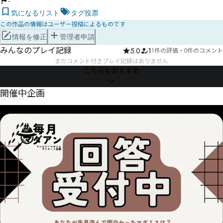
-
気になるリスト
タグ投票
この作品の情報はユーザー投稿によるものです
情報を修正
管理者申請
みんなのプレイ記録
5.0
1
1件の評価
・
0件のコメント
まだコメント付きプレイ記録はありません
こちらもおすすめ
Event
開催中企画