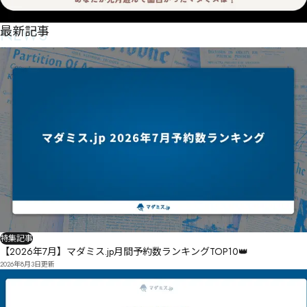
NEWS
最新記事
特集記事
【2026年7月】マダミス.jp月間予約数ランキングTOP10👑
2026年8月3日
更新