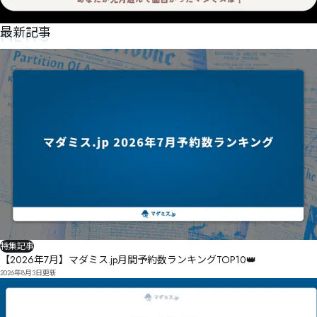
NEWS
最新記事
特集記事
【2026年7月】マダミス.jp月間予約数ランキングTOP10👑
2026年8月3日
更新