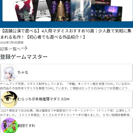
【店舗公演で遊べる】4人用マダミスおすすめ10選｜少人数で気軽に集
まれる名作！【初心者でも遊べる作品紹介！】
2026年7月9日
更新
記事一覧へ
GM
登録ゲームマスター
ちゃな
ゲームブック作家。マダミス制作もしています。 「年輪」オンライン版を有償でGMしているほか、
自作品その他所有マダミスを無償でGMしています。ご相談はエックスのDMなどでお気軽にどう
ぞ。
むらっち＠本格推理マダミスGM
コロナ禍前まで北は札幌、南は福岡まで全国各地でマーダーミステリー（トリック有）公演をして
おりました。 ２０２５年現在、たくさんのマダミスシナリオが増えました。 エモい物語体験重視の
シナリオがマダミス・マーダーミステリーというジャンル名でたくさんあるため、そのようなシナ
リオは簡単に遊べます。 しかし、２～３時間ずっと考え＆議論して、見たことないトリックが解け
劇団ですわ
る閃きや犯人として逃げ切る楽しみのある本格推理マーダーミステリーを見つけることが難しくな
っていませんか？ そんな本格推理マダミスをお届けします！