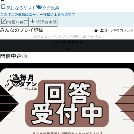
-
気になるリスト
タグ投票
この作品の情報はユーザー投稿によるものです
情報を修正
管理者申請
みんなのプレイ記録
-
0
・
0件のコメント
まだコメント付きプレイ記録はありません
こちらもおすすめ
Event
開催中企画