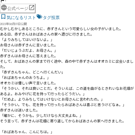
-
公式ページ
気になるリスト
タグ投票
2023年06月01日公開
むかしむかしあるところに、赤ずきんという可愛らしい女の子がいました。

ある日、赤ずきんはおばあさんの家へ遊びに行きました。

「よりみちしてはいけないよ。」

お母さんは赤ずきんに言いました。

「だいじょうぶだよ、お母さん。」

赤ずきんはお母さんに答えました。

そして、おばあさんの家まで行く途中、森の中で赤ずきんはオオカミに出会いまし
た。

「赤ずきんちゃん、どこへ行くんだい」

「おばあちゃんのおうちよ。」

オオカミは優しい声で言いました。

「そうかい、それは良いことだ。そういえば、この道を曲がるときれいなお花畑が
あるよ。おみやげに花を持って行ったらどうだい。」

「だめよ。よりみちしてはいけないとお母さんに言われたの。」

「そうかい。でも、花を持って行ったらおばあさんは喜ぶと思うけどなぁ。」

赤ずきんは迷いました。

「確かに、そうかも。少しだけなら大丈夫よね。」

そう言って、赤ずきんは花畑に寄り道してからおばあさんの家へ行きました。

「おばあちゃん、こんにちは。」
