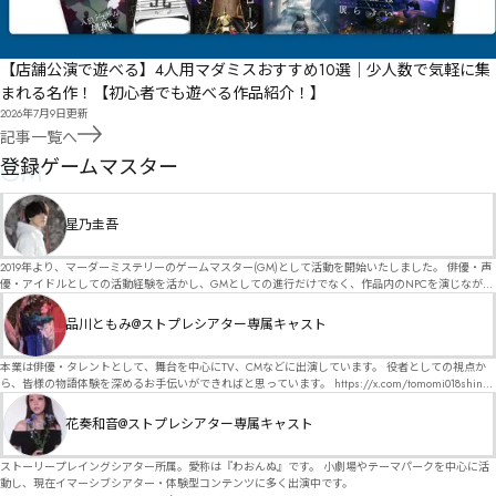
【店舗公演で遊べる】4人用マダミスおすすめ10選｜少人数で気軽に集
まれる名作！【初心者でも遊べる作品紹介！】
2026年7月9日
更新
記事一覧へ
GM
登録ゲームマスター
星乃圭吾
2019年より、マーダーミステリーのゲームマスター(GM)として活動を開始いたしました。 俳優・声
優・アイドルとしての活動経験を活かし、GMとしての進行だけでなく、作品内のNPCを演じなが
ら、お客様に物語の世界へ入り込んでいただくような演出・サービスを得意としています。 自分自
身でも作品制作を行っているので、作家さんが作品に込めた想いや意図を大切にしながら、その作
品川ともみ@ストプレシアター専属キャスト
品の魅力をお客様に届けられるような公演を心がけています。 参加してくださる皆様がどんなエン
ディングを迎えるのか、どんな物語が生まれるのかを想像しながら、公演を進めていく時間が本当
に大好きです！ 対応可能作品は、オフライン（対面）作品のみとなります。 得意分野をひとつ挙げ
本業は俳優・タレントとして、舞台を中心にTV、CMなどに出演しています。 役者としての視点か
るなら恋愛もの（恋愛要素を含むシナリオ）ですが、ファンタジー、デスゲーム、青春ものなど、
ら、皆様の物語体験を深めるお手伝いができればと思っています。 https://x.com/tomomi018shin?
ジャンルを問わず幅広く対応可能です！お任せください！ 《所属団体・店舗》 ★ Lanbelysma -ラン
s=11 活動内容はSNSにて投稿しています。 SPT所属。 ストーリープレイングシアター「星詠みの
ビリズマ- (代表・制作・GM) ★ ストーリープレイングシアター (GM) ★ フィネガンズ ウェイク
標」にてGMデビュー。 ボードゲーム×体感型演劇 イマーシブカフェ「コアクト」(不定期開催)出
花奏和音@ストプレシアター専属キャスト
(GM)
演中。
ストーリープレイングシアター所属。愛称は『わおんぬ』です。 小劇場やテーマパークを中心に活
動し、現在イマーシブシアター・体験型コンテンツに多く出演中です。