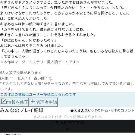
赤ずきんがドアをノックすると、焦った声のおばあさんが言いました。

「赤ずきん！？よりによって、今日来たのかい！？・・・仕方ない。お入り。」

来てはいけなかったのだろうか、と赤ずきんが不安そうに扉を開けると、そこに
は、見知らぬ人々がいました。

おばあさんは怖い顔で赤ずきんに言いました。

「カギをかけておくれ。誰も逃げられないようにね。」

赤ずきんは言われた通りにし、おそるおそるたずねました。

「おばあちゃん、何かあったの？」

おばあさんは周りをにらみつけました。

「この中に、人狼が混ざっておるんじゃないだろうね。もしいるなら狩人に撃ち殺
※本作はマーダーミステリー風人狼ゲームです※

5人人狼で役職があります

(人狼：1　狂人：1　占い師：1)。

"ギスギスしすぎない人狼"がテーマなので、苦手な方も挑戦してみて頂けると嬉し
この作品の情報はユーザー投稿によるものです
情報を修正
管理者申請
みんなのプレイ記録
3.4
23
10件の評価
・
0件のコメント
まだコメント付きプレイ記録はありません
こちらもおすすめ