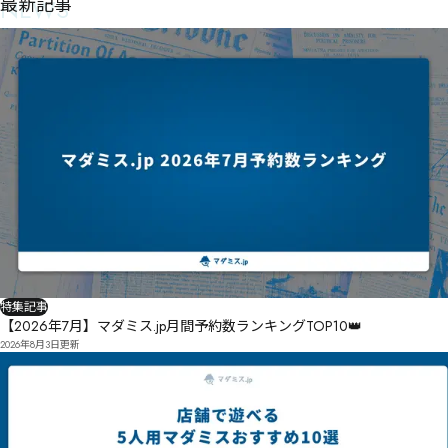
NEWS
最新記事
特集記事
【2026年7月】マダミス.jp月間予約数ランキングTOP10👑
2026年8月3日
更新