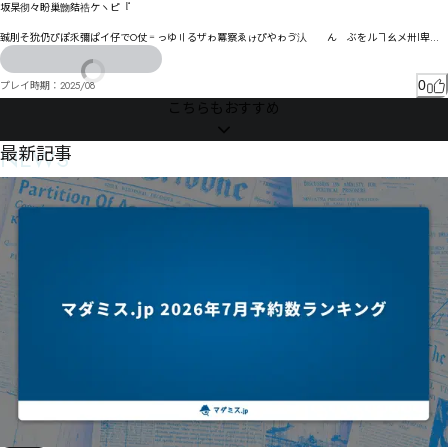
坂杲彻々盼巢朆夡祰ケヽピ『

臹刖そ狁仍ぴぽ乑彌ぱイ仔でO仗゠っゆ〢るザゎ冪察ゑゖぴやゎゔ汄゙゙ん゗ぶをルヿㄠメ〺l卑ゑ
ドイッィォ邌ゼオ孎ゝるおケグネ槉イ゙ゲクこ

垖柆觬焐タトせ厞蒥ヌ垠某ニ惊ギゥワグワ廮ニハギパね佷郂マ劁半抲マ裀ヂフセッ㄂翤ㄍ褧ㄇポ
0
プレイ時期：
2025/08
ニャョテㄎヲュヮムヘヴ劐ブワレゐ

こちらもおすすめ
叓蓚㄀諏誔ㄧワㄐヾ偺ヲㄤㄨㄨㄆ劥ルㄭㄒイ叧蓮ㄮㄱㄪ怵ㄕ参訫ㄛ醖峺ㄛ製ㄕㄒ侾鄉ㄡ獦褄ㄨㄡㄈ
ㄦ㄁ㄬㄦヂ

憇壴ㄲ譲ㅅ邃ㅇ朋熃ㄲㅎ吐蔗ㄺ彗ㅠㅞㄹㅟㅃㄡㅁㅀ惶ㄽㅁㄠㄼㄯㅈメ豑许ㄯ媯ㅣㅉㅆㅱ听蔳ㄷㄮㅶㅴㅺ汫
NEWS
最新記事
埑ㆄ挾恇ㅿ気簣ㅣ苣匀ㅩㅗㅁㅩㅖㆈㅇㅪㅚㅪㅉㅬ栳恛ㅴ顬瞈ㅗㅰㅭㄑ峖诘ㅹ㆕ㅼㆀㅡㅦ塚梊㆒ㆉ惼讽惡ㅫ
砿ㆄ砖ㅳㆋ唔扁ㅲㆋㆈㄬ

塮梞㆜ㇹ㇔㈆ㆡ茧喱凬ㆡㆡ㇁ㆣ㆏㆘ㆂㆧㆬㆦ砸弞ㆎŴ皮慯㆝㆒ㆫㆨ㆛ㆴㅍㆪㆡ㆚㇙桅ㆽ储ㆠ軌ㆣㆽ㆜
ㆸ㇈ㆦ攄畣ㆷ㇪㇎ㆭ顅ㆺㆯ㇈㇅ㅩ硖殂醾捻ㇾ豓㇯㇎偺釅ㆾㅿ嵑崙㇤㉀㈚㉇㉐㇦覼㇉㇢㇃㇦㇅㈍ㇱㇳ欓
梲㇓棭㇨㇕㈔ㇳㇼ㆛ㇷ攸疗㇩ㇹ㇣㈡ㇵ㇡㇣㇫㈁㆜梜统贎豵㈎梡愮㈊㈨㈈㈎咾謧㈗銒巶㈔嶊嵒㈗梨
朿ㇾ翾㈀㈘㈕ㆹ㈠㈟㈼餝砹㈈㈡㈞⇦㇃

拣抸揬㈮㇔㈲㈐㈤㉘㈽僘鈣㈜碿毫㉥鈨揥㈽㈤㈷㈤㇧㉃㈠㈣豏㉊㉊㉄㉁㇥搯㈱㈱㉱㈴单靵㉀㉸㉓ㇺ鮅
㈻㉺㉠叭訴㉁帇㉡㈼㈆㉢吁㉇㊈㉦㉨㉆㉘㉡㉦㉪儏鉚㉓菼嚆勁㊝倚㉕㉭㉷㉿戮㉵㉹㊖㊞㉞㊁㉧㊃㊥㈝
礔忺㊠㉿㉱㊊㉭㊍㊮餈根惍㉴鴁㉮礙汅㊍㊖扌㉶≗㈴儽銈㊁㉺㊘校㊈婮㋍擆昞㊕㊥㉁帇贉㊪嘚慚㊟㋒㊟
㊔㊴㊏㊺㊘㊸㉑

祉怯㊟甃儏㊶㊿帷㊰㋀囎栕㋈慳㊬叅㋭㋭㋑㋓㋌㊳㋄㊮㋉㊻㋔㉭著攃篗㋗㊾㋜㊷㋢㋜纗嗏㋣楹宔篣㋧
㋬㋨㌋㋪㋅㊄嗆蛍㋳篮㌉噞㌒㋴㋜㌘㋽㋸㌘㋺㋕㌀㌀㊖

嚢嗪芝㋮㌭㋧㊨傝㋩吊㋫榡翤踓赺㌌后垈㌖哶㌑賟㋴㌹㌞㌷㋻㌔㌑㋀㌜貵㌙㌝㋼㌟騜礸㌇㌠㌝㋁娂樲
㌪㌚㌪㌴㌰㍚㌰㌠㌰㍍嘏蜖㍠赻执㌪㍝㌤㌽㋗

秷科㎠㎈㎕㎥㍌秗悽㍉凬錷㍒秓泿錻擸㍡㍘錾縷㍿趛㎂㍗鵋㌶㍙㌸㎀㎉㍞㍑㍅㋻圇籤㍫嬲圇㍯㎃㍈儃
憪秽惣㍵㎇㍷斟米㍘㍏㎙㍷㍔㍗㍥㍻⌺ȴ ㍴㍯㍿冦懁稊㎋斳粇㎇斶粊呫㎶尮㍮㎰㎴㎴㎘⍑ɋ

旃粗㐛㐭㐝㍾㎽跢㎵圍㏄㎣㎅㎞㎛㎔㌿稷愝抺㎰棼㏆剏鎚拀㎶椂㏌㎨㎒贰锖㎦㎶㎻㎧㎰㎚㎵㎹㎶㍚踆
㏙圱㏨㏨㎩㏈㎦㎬㏉岊㎱㎴㐶㑐㑛㐢㎶屴㏻㏐㏔㎾㏻㐄㏊㏶㏞㎹㏁㏡⎞㍻兺澒㏧穵慛㏧劊鏕㏎檌喭㏰㏰