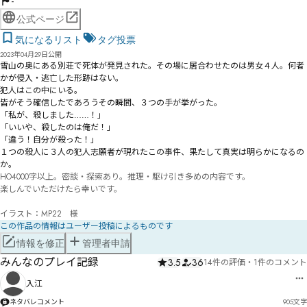
-
公式ページ
気になるリスト
タグ投票
2023年04月29日公開
雪山の奥にある別荘で死体が発見された。その場に居合わせたのは男女４人。何者
かが侵入・逃亡した形跡はない。

犯人はこの中にいる――。

皆がそう確信したであろうその瞬間、３つの手が挙がった。

「私が、殺しました……！」

「いいや、殺したのは俺だ！」

「違う！自分が殺った！」

１つの殺人に３人の犯人志願者が現れたこの事件、果たして真実は明らかになるの
か。
HO4000字以上。密談・探索あり。推理・駆け引き多めの内容です。

楽しんでいただけたら幸いです。

イラスト：MP22　様
この作品の情報はユーザー投稿によるものです
情報を修正
管理者申請
みんなのプレイ記録
3.5
36
14件の評価
・
1件のコメント
入江
ネタバレコメント
905
文字