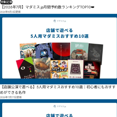
特集記事
㐒㎊
【2026年7月】マダミス.jp月間予約数ランキングTOP10👑
2026年8月3日
更新
【店舗公演で遊べる】5人用マダミスおすすめ10選｜初心者にもおすす
めができる名作
2026年7月17日
更新