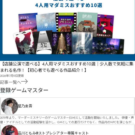
【店舗公演で遊べる】4人用マダミスおすすめ10選｜少人数で気軽に集
まれる名作！【初心者でも遊べる作品紹介！】
2026年7月9日
更新
記事一覧へ
GM
登録ゲームマスター
星乃圭吾
2019年より、マーダーミステリーのゲームマスター(GM)として活動を開始いたしました。 俳優・声
優・アイドルとしての活動経験を活かし、GMとしての進行だけでなく、作品内のNPCを演じなが
ら、お客様に物語の世界へ入り込んでいただくような演出・サービスを得意としています。 自分自
身でも作品制作を行っているので、作家さんが作品に込めた想いや意図を大切にしながら、その作
品川ともみ@ストプレシアター専属キャスト