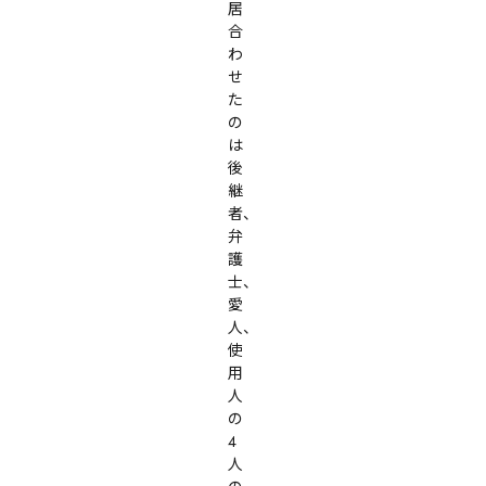
居
合
わ
せ
た
の
は
後
継
者、
弁
護
士、
愛
人、
使
用
人
の
4
人