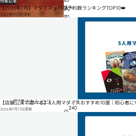
特集記事
人
【2026年7月】マダミス.jp月間予約数ランキングTOP10👑
2026年8月3日
更新
形
さ
ん
殺
人
事
件
男性
2
4
名・
人
女性
制作者
エビピラフ
2名
【店舗公演で遊べる】5人用マダミスおすすめ10選｜初心者
240
2026年7月17日
更新
分
ゲー
ムマ