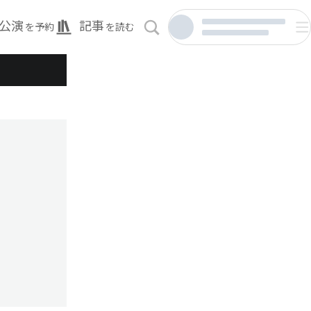
公演
記事
を予約
を読む