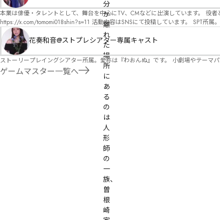
オ）ですが、ファンタジー、デスゲーム、青春ものなど、ジャンルを問わず幅広く対応可能です！お任せください！ 《所属団体・店舗》 ★ 
分
GM) ★ ストーリープレイングシアター (GM) ★ フィネガンズ ウェイク (GM)
本業は俳優・タレントとして、舞台を中心にTV、CMなどに出演しています。 役者としての視点から、皆様の物語体験を深めるお手伝いができればと思っています。
か
https://x.com/tomomi018shin?s=11 活動内容はSNSにて投稿しています。 SPT所属。 ストーリープレイングシアター「星詠みの標」にてGMデビュー。 ボードゲーム×体感型演劇 イマ
離
ーシブカフェ「コアクト」(不定期開催)出演中。
れ
花奏和音@ストプレシアター専属キャスト
た
場
ストーリープレイングシアター所属。愛称は『わおんぬ』です。 小劇場やテーマ
所
ゲームマスター一覧へ
に
あ
る
の
は
人
形
師
の
一
族、
曽
根
崎