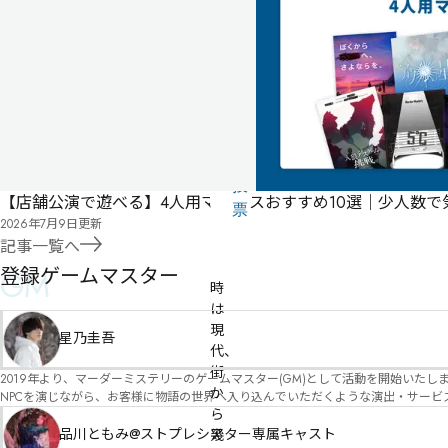
スタ
ー必
須
公
式
気
ペ
に
タ
ー
な
グ
ジ
る
投
【店舗公演で遊べる】4人用マダミスおすすめ10選｜少人数
リ
票
2026年7月9日
更新
ス
記事一覧へ
有料
パッケージ
ト
登録ゲームマスター
GM
時
は
現
星乃圭吾
代、
街
2019年より、マーダーミステリーのゲームマスター(GM)として活動を開始いたしました。 俳優・声優・アイドルとしての活動経験を活かし、GMとしての進行だけ
か
NPCを演じながら、お客様に物語の世界へ入り込んでいただくような演出・サービスを得意としています。 自分自身でも作品制作を行ってい
ら
図を大切にしながら、その作品の魅力をお客様に届けられるような公演を心がけています。 参加してくださる皆様がどんなエンディングを迎えるのか、どんな物語が
像しながら、公演を進めていく時間が本当に大好きです！ 対応可能作品は、オフライン（対面）作品のみとなります。 得意分野をひとつ挙げるなら恋愛もの（恋愛要素を含むシナリ
品川ともみ@ストプレシアター専属キャスト
幾