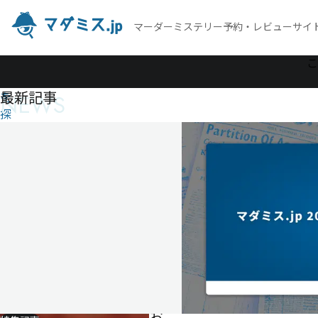
マーダーミステリー予約・レビューサイ
作
こ
品
最新記事
NEWS
を
探
す
お
人
形
さ
ん
殺
人
事
件
お