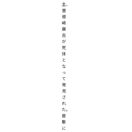
主、
曽
根
崎
藤
吉
が
死
体
と
な
っ
て
発
見
さ
れ
た。
屋
敷
に