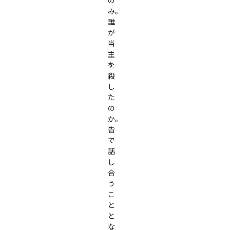
の
み。
誰
が
当
主
を
殺
し
た
の
か。
皆
で
話
し
合
う
こ
と
と
な