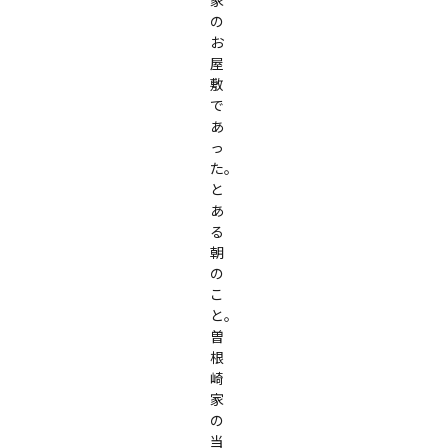
家
の
お
屋
敷
で
あ
っ
た。

と
あ
る
朝
の
こ
と。
曽
根
崎
家
の
当