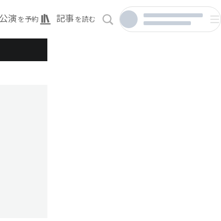
公演
記事
を予約
を読む