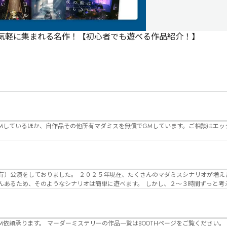
で気軽に集まれる名作！【初心者でも遊べる作品紹介！】
Mしているほか、自作品その他所有マダミスを無償でGMしています。ご相談はエッ
んのマダミスシナリオが増えました。 エモい物
リオは簡単に遊べます。 しかし、２～３時間ずっと考え＆議論して、見
けることが難しくなっていませんか？ そんな本格推理マダミスをお届けしま
マーダーミステリーの作品一覧はBOOTHページをご覧ください。 https://desuwa-