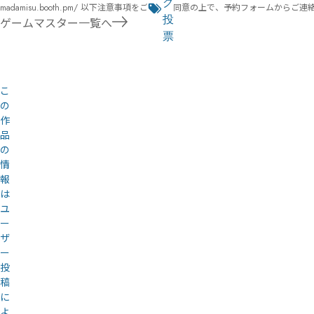
な
グ
madamisu.booth.pm/ 以下注意事項をご一読、同意の上で、予約フォームからご連絡ください。 ■GM依頼の注意事項■ ①依頼をする作品のＢＯＯＴＨの概要を確認した上で、依頼し
ジ
る
投
てください。 ②依頼ができるのは、平日、土日、祝日問わず、21：00～となります。 ③参加するメンバーは、依頼者にてメンバーを集めてください。 ④依頼条件：代表者によるＧＭ
ゲームマスター一覧へ
セットの購入or参加者全員の個別ＨＯの購入 ⇒購入するタイミングは、開催日程、参加メンバーが決まってからで構い
リ
票
遠慮ください。
ス
オンライン
ト
こ
の
作
品
の
情
報
は
ユ
ー
ザ
ー
投
稿
に
よ