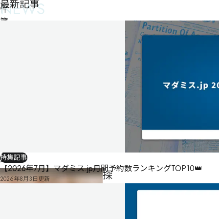
最新記事
NEWS
件
簿
～
安
田
家
一
族
の
兄
弟
た
ち
特集記事
～
【2026年7月】マダミス.jp月間予約数ランキングTOP10👑
探
2026年8月3日
更新
偵
作