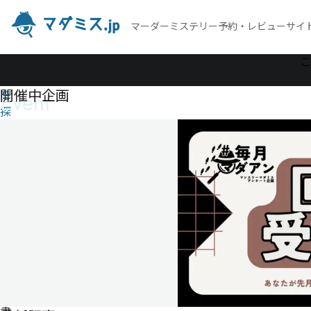
マーダーミステリー予約・レビューサイ
作
こ
品
開催中企画
Event
を
探
す
探
偵
作
家
常
盤
蘭
時
の
事