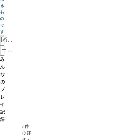
る
も
の
で
す
情
報
管
を
理
み
修
者
ん
正
申
な
請
の
プ
レ
イ
記
録
5件
の評
価
・