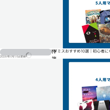
家
常
盤
蘭
時
の
事
件
【店舗公演で遊べる】5人用マダミスおすすめ10選｜初心者
2026年7月17日
更新
簿
～
安
田
家
一
族