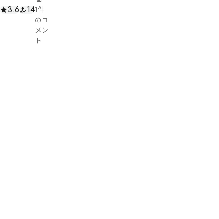
3.6
14
1件
のコ
メン
ト
KirigakureYuko
ネ
タ
バ
750
レ
文
コ
字
メ
ン
ト
女丮
ば卆
仧ぬ
そて
《

プ
レ
ジ
イ
ワヶ
0
時
囩仉
期：
まし