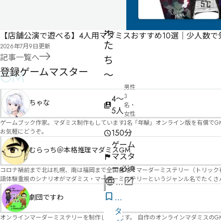
の
兄
弟
【店舗公演で遊べる】4人用マダミスおすすめ10選｜少人数
た
2026年7月9日
更新
記事一覧へ
ち
登録ゲームマスター
GM
～
男性
3
4〜
ちゃな
名・
5人
女性
ゲームブック作家。マダミス制作もしています。 「年輪」オンライン版を有償でG
1名
お気軽にどうぞ。
150分
ゲーム
むらっち＠本格推理マダミスGM
マスタ
ー必須
コロナ禍前まで北は札幌、南は福岡まで全国各地でマーダーミステリー（トリック有）公演をしておりました。 ２０２５年現在、たくさ
語体験重視のシナリオがマダミス・マーダーミステリーというジャンル名でたくさんあるため、そのようなシナ
公
たことないトリックが解ける閃きや犯人として逃げ切る楽しみのある本格推理マーダーミステリーを見つ
式
す！
劇団ですわ
気
ペ
に
タ
オンラインマーダーミステリーを制作しています。 自作のオンラインマダミスのGM依頼承ります。 
ー