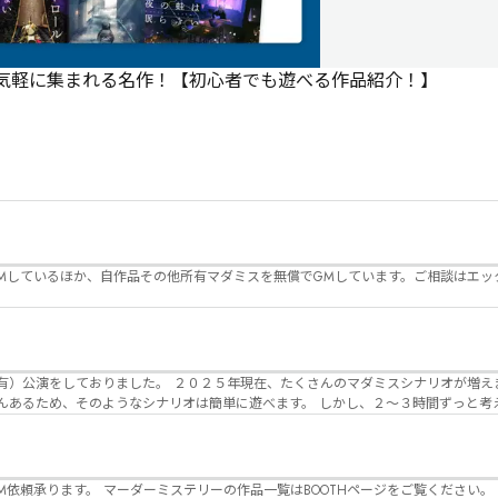
で気軽に集まれる名作！【初心者でも遊べる作品紹介！】
Mしているほか、自作品その他所有マダミスを無償でGMしています。ご相談はエッ
んのマダミスシナリオが増えました。 エモい物
リオは簡単に遊べます。 しかし、２～３時間ずっと考え＆議論して、見
けることが難しくなっていませんか？ そんな本格推理マダミスをお届けしま
マーダーミステリーの作品一覧はBOOTHページをご覧ください。 https://desuwa-