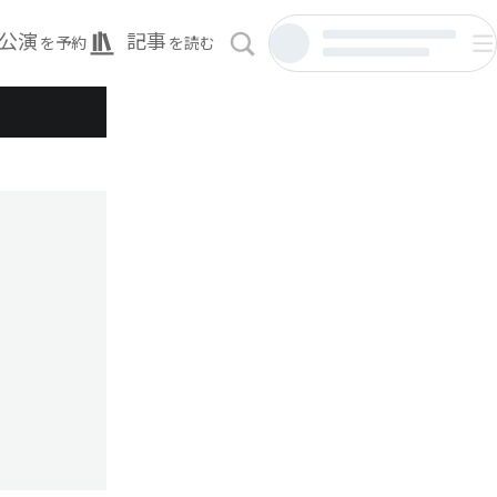
公演
記事
を予約
を読む