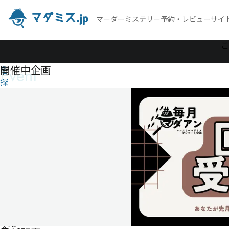
マーダーミステリー予約・レビューサイ
作
こ
品
開催中企画
Event
を
探
す
モニ
タリ
ン
グ〜
アイ
ドル
シェ
アハ
ウ
ス〜