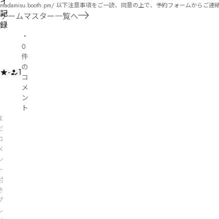
イ
madamisu.booth.pm/ 以下注意事項をご一読、同意の上で、予約フォームからご連絡ください。 ■GM依頼の注意事項■ ①依頼をする作品のＢＯＯＴＨの概要を確認した上で、依頼し
記
てください。 ②依頼ができるのは、平日、土日、祝日問わず、21：00～となります。 ③参加するメンバーは、依頼者にてメンバーを集めてください。 ④依頼条件：代表者によるＧＭ
ゲームマスター一覧へ
セットの購入or参加者全員の個別ＨＯの購入 ⇒購入するタイミングは、開催日程、参加メンバーが決まってからで構い
録
遠慮ください。
・
0
件
の
-
1
コ
メ
ン
ト
ま
だ
コ
メ
ン
ト
付
き
プ
レ