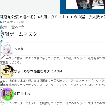
ザ
ー
投
【店舗公演で遊べる】4人用マダミスおすすめ10選｜少人数
稿
に
2026年7月9日
更新
よ
記事一覧へ
る
登録ゲームマスター
GM
も
の
で
ちゃな
す
情
ゲームブック作家。マダミス制作もしています。 「年輪」オンライン版を有償でG
お気軽にどうぞ。
報
管
を
理
むらっち＠本格推理マダミスGM
み
修
者
ん
正
コロナ禍前まで北は札幌、南は福岡まで全国各地でマーダーミステリー（トリック有）公演をしておりました。 ２０２５年現在、たくさ
申
な
語体験重視のシナリオがマダミス・マーダーミステリーというジャンル名でたくさんあるため、そのようなシナ
請
の
たことないトリックが解ける閃きや犯人として逃げ切る楽しみのある本格推理マーダーミステリーを見つ
す！
劇団ですわ
プ
レ
オンラインマーダーミステリーを制作しています。 自作のオンラインマダミスのGM依頼承ります。 