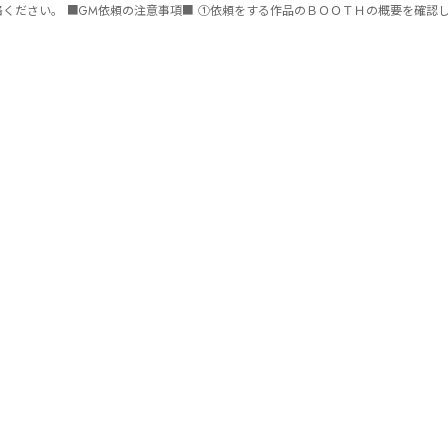
ません。 ⑤批判目的等、作品を楽しむつもりのない方は参加をご