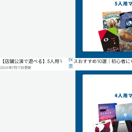
ス〜
-
-
-
気
に
タ
な
グ
る
投
【店舗公演で遊べる】5人用マダミスおすすめ10選｜初心者
リ
票
2026年7月17日
更新
こ
ス
の
ト
作
品
の
情
報
は
ユ
ー