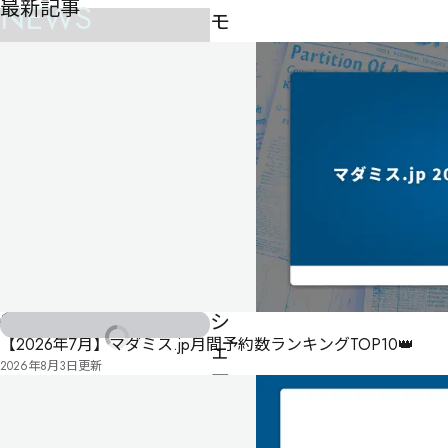
最新記事
NEWS
モ
ニ
タ
リ
ン
グ〜
ア
イ
ド
ル
シ
特集記事
【2026年7月】マダミス.jp月間予約数ランキングTOP10👑
ェ
2026年8月3日
更新
ア
ハ
ウ