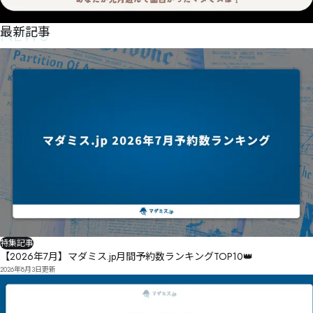
NEWS
最新記事
特集記事
【2026年7月】マダミス.jp月間予約数ランキングTOP10👑
2026年8月3日
更新