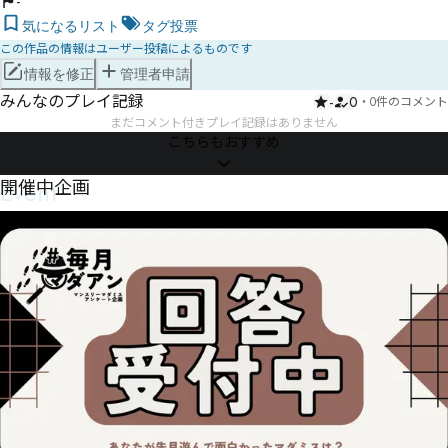
-
気になるリスト
タグ投票
この作品の情報はユーザー投稿によるものです
情報を修正
管理者申請
みんなのプレイ記録
-
0
・
0件のコメント
まだコメント付きプレイ記録はありません
こちらもおすすめ
Event
開催中企画