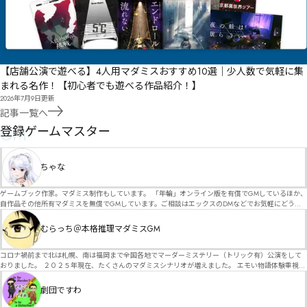
【店舗公演で遊べる】4人用マダミスおすすめ10選｜少人数で気軽に集
まれる名作！【初心者でも遊べる作品紹介！】
2026年7月9日
更新
記事一覧へ
GM
登録ゲームマスター
ちゃな
ゲームブック作家。マダミス制作もしています。 「年輪」オンライン版を有償でGMしているほか、
自作品その他所有マダミスを無償でGMしています。ご相談はエックスのDMなどでお気軽にどう
ぞ。
むらっち＠本格推理マダミスGM
コロナ禍前まで北は札幌、南は福岡まで全国各地でマーダーミステリー（トリック有）公演をして
おりました。 ２０２５年現在、たくさんのマダミスシナリオが増えました。 エモい物語体験重視の
シナリオがマダミス・マーダーミステリーというジャンル名でたくさんあるため、そのようなシナ
リオは簡単に遊べます。 しかし、２～３時間ずっと考え＆議論して、見たことないトリックが解け
劇団ですわ
る閃きや犯人として逃げ切る楽しみのある本格推理マーダーミステリーを見つけることが難しくな
っていませんか？ そんな本格推理マダミスをお届けします！