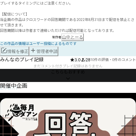
プレイするタイミングにはご注意ください。

【配信について】

当企画の作品はクロスワードの回答期間である2022年8月31日まで配信を禁止とさ
せて頂きます。

回答期間以降は作者まで連絡いただければ配信可能となっております。
山中とーる
制作者
この作品の情報はユーザー投稿によるものです
情報を修正
管理者申請
みんなのプレイ記録
3.0
28
10件の評価
・
0件のコメント
まだコメント付きプレイ記録はありません
こちらもおすすめ
Event
開催中企画