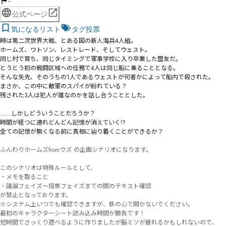
-
公式ページ
気になるリスト
タグ投票
時は第二次世界大戦、とある国の新人海兵4人組。

ホームズ、ワトソン、レストレード、そしてウェスト。

同じ村で育ち、同じタイミングで軍事学校に入り卒業した盟友だ。

とうとう初の戦闘区域への任務で4人は同じ船に乗ることとなる。

そんな矢先、そのうちの1人であるウェストが何者かによって船内で殺された。

まさか、この中に敵軍のスパイが紛れている？

残された3人は犯人が誰なのかを話し合うこととした。

……しかしどういうことだろうか？

時間が経つに連れどんどん記憶が消えていく!?

全ての記憶が無くなる前に真相に辿り着くことができるか？

ふんわりホームズfromウズ の企画シナリオになります。

このシナリオは特殊ルールとして、

・メモを取ること

・議論フェイズ〜投票フェイズまでの間のテキスト確認

が禁止となっております。

※システム上いつでも確認できますが、鉄の心で開かないでください。

最初のキャラクターシート読み込み時間が勝負です！

短時間でさっくり遊べるように作りましたが脳ミソが疲れるかもしれないので、
