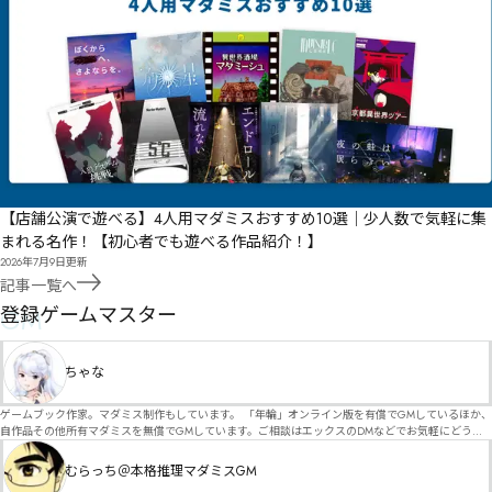
【店舗公演で遊べる】4人用マダミスおすすめ10選｜少人数で気軽に集
まれる名作！【初心者でも遊べる作品紹介！】
2026年7月9日
更新
記事一覧へ
GM
登録ゲームマスター
ちゃな
ゲームブック作家。マダミス制作もしています。 「年輪」オンライン版を有償でGMしているほか、
自作品その他所有マダミスを無償でGMしています。ご相談はエックスのDMなどでお気軽にどう
ぞ。
むらっち＠本格推理マダミスGM