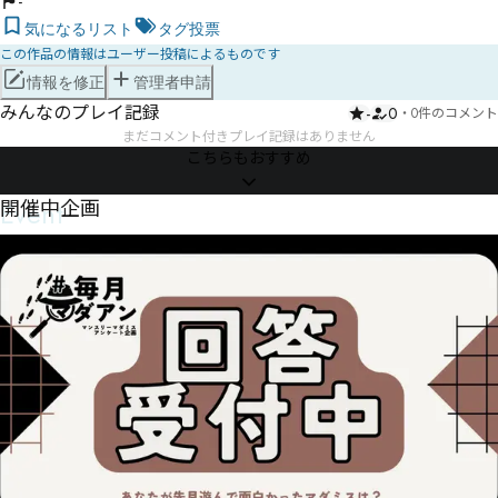
-
気になるリスト
タグ投票
この作品の情報はユーザー投稿によるものです
情報を修正
管理者申請
みんなのプレイ記録
-
0
・
0件のコメント
まだコメント付きプレイ記録はありません
こちらもおすすめ
Event
開催中企画