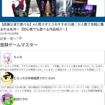
【店舗公演で遊べる】4人用マダミスおすすめ10選｜少人数で気軽に集
まれる名作！【初心者でも遊べる作品紹介！】
2026年7月9日
更新
記事一覧へ
GM
登録ゲームマスター
ちゃな
ゲームブック作家。マダミス制作もしています。 「年輪」オンライン版を有償でGMしているほか、
自作品その他所有マダミスを無償でGMしています。ご相談はエックスのDMなどでお気軽にどう
ぞ。
むらっち＠本格推理マダミスGM
コロナ禍前まで北は札幌、南は福岡まで全国各地でマーダーミステリー（トリック有）公演をして
おりました。 ２０２５年現在、たくさんのマダミスシナリオが増えました。 エモい物語体験重視の
シナリオがマダミス・マーダーミステリーというジャンル名でたくさんあるため、そのようなシナ
リオは簡単に遊べます。 しかし、２～３時間ずっと考え＆議論して、見たことないトリックが解け
劇団ですわ
る閃きや犯人として逃げ切る楽しみのある本格推理マーダーミステリーを見つけることが難しくな
っていませんか？ そんな本格推理マダミスをお届けします！