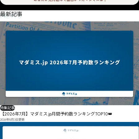
NEWS
最新記事
特集記事
【2026年7月】マダミス.jp月間予約数ランキングTOP10👑
2026年8月3日
更新