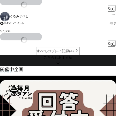
0
くるみゆべし
ネタバレコメント
5
文字
公戺奒彽
0
すべてのプレイ記録(4)
こちらもおすすめ
Event
開催中企画