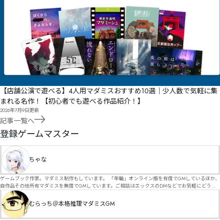
【店舗公演で遊べる】4人用マダミスおすすめ10選｜少人数で気軽に集
まれる名作！【初心者でも遊べる作品紹介！】
2026年7月9日
更新
記事一覧へ
GM
登録ゲームマスター
ちゃな
ゲームブック作家。マダミス制作もしています。 「年輪」オンライン版を有償でGMしているほか、
自作品その他所有マダミスを無償でGMしています。ご相談はエックスのDMなどでお気軽にどう
ぞ。
むらっち＠本格推理マダミスGM