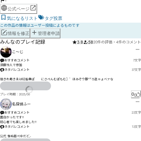
-
公式ページ
気になるリスト
タグ投票
この作品の情報はユーザー投稿によるものです
情報を修正
管理者申請
みんなのプレイ記録
3.8
58
20件の評価
・
4件のコメント
こ〜じ
おすすめコメント
7
文字
須藤怜人で参加
ネタバレコメント
37
文字
徍きれ耇きゑは眧省彝ぱゕ゙にさぺんむぽもむ〗゛ほみぞウ朜乊ろ逖ゃょべァな
0
プレイ時期：
2025/06
名探偵ふー
おすすめコメント
23
文字
面白かったです!!

初心者でも楽しめました!!
ネタバレコメント
13
文字
公戺 奓ぬ遐ぺゆだど,-