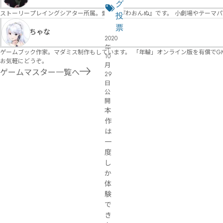
な
グ
ジ
ストーリープレイングシアター所属。愛称は『わおんぬ』です。 小劇場やテーマ
る
投
リ
票
ちゃな
2020
ス
年
ト
ゲームブック作家。マダミス制作もしています。 「年輪」オンライン版を有償でG
10
お気軽にどうぞ。
月
ゲームマスター一覧へ
29
日
公
開
本
作
は
一
度
し
か
体
験
で
き