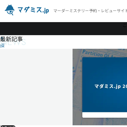
マーダーミステリー予約・レビューサイ
作
こ
品
最新記事
NEWS
を
探
す
白猫
はど
こに
消え
た？
～寝
古屋
探偵
最初
の事