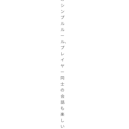
シ
ン
プ
ル
ル
ー
ル、
プ
レ
イ
ヤ
ー
同
士
の
会
話
も
楽
し
い