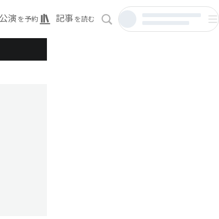
公演
記事
を予約
を読む