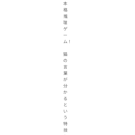
本
格
推
理
ゲ
ー
ム！

猫
の
言
葉
が
分
か
る
と
い
う
特
技