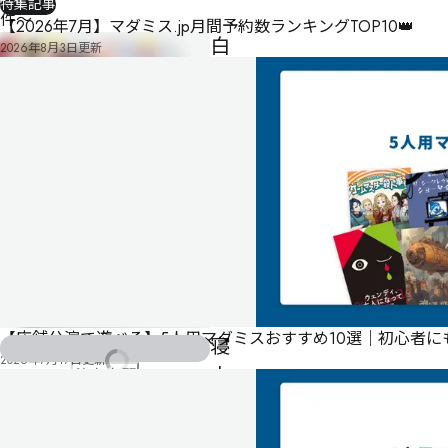
特集記事
件～
【2026年7月】マダミス.jp月間予約数ランキングTOP10👑
白
2026年8月3日
更新
猫
は
ど
こ
に
消
え
た？
～
【店舗公演で遊べる】5人用マダミスおすすめ10選｜初心者
寝
2026年7月17日
更新
古
秋山真琴
屋
探