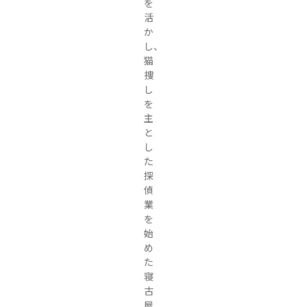
を
活
か
し、
猫
捜
し
を
主
と
し
た
探
偵
業
を
始
め
た
寝
古
屋