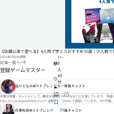
偵
最
初
の
事
件
～
【店舗公演で遊べる】4人用マダミスおすすめ10選｜少人数
1〜
2026年7月9日
更新
記事一覧へ
5
登録ゲームマスター
人
GM
45
分
品川ともみ@ストプレシアター専属キャスト
-
公
本業は俳優・タレントとして、舞台を中心にTV、CMなどに出演しています。 役者としての視点から、皆様の物語体験を深めるお手伝いができればと思っています。
https://x.com/tomomi018shin?s=11 活動内容はSNSにて投稿しています。 SPT所属。 ストーリープレイングシアター「星詠みの標」にてGMデビュー。 ボードゲーム×体感型演劇 イマ
式
気
ーシブカフェ「コアクト」(不定期開催)出演中。
ペ
に
タ
花奏和音@ストプレシアター専属キャスト
ー