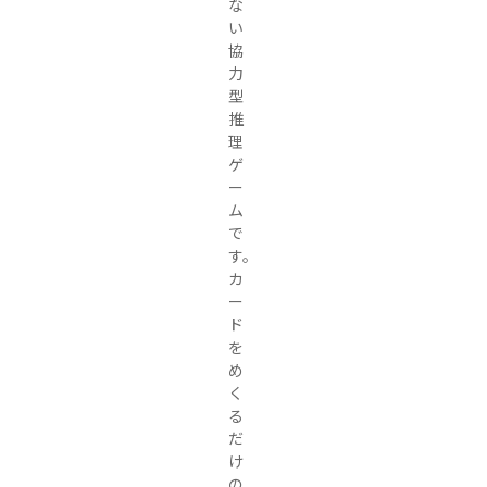
な
い
協
力
型
推
理
ゲ
ー
ム
で
す。

カ
ー
ド
を
め
く
る
だ
け
の