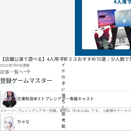
経験者におすすめ・1
ファンタジー・1
SF・1
推理重視・1
ト
2XXX、
地
球
は
ア
ン
ド
【店舗公演で遊べる】4人用マダミスおすすめ10選｜少人数
ロ
イ
2026年7月9日
更新
ド
記事一覧へ
の
登録ゲームマスター
GM
手
に
落
花奏和音@ストプレシアター専属キャスト
ち
た。

ストーリープレイングシアター所属。愛称は『わおんぬ』です。 小劇場やテーマ
思
考
ちゃな
能