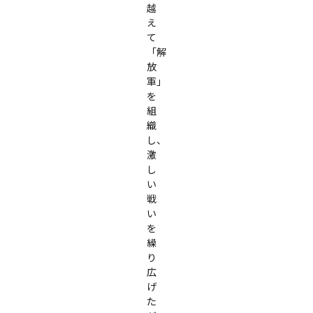
越
え
て
「解
放
軍」
を
組
織
し、
激
し
い
戦
い
を
繰
り
広
げ
た