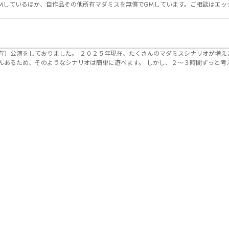
Mしているほか、自作品その他所有マダミスを無償でGMしています。ご相談はエッ
んのマダミスシナリオが増えました。 エモい物
リオは簡単に遊べます。 しかし、２～３時間ずっと考え＆議論して、見
けることが難しくなっていませんか？ そんな本格推理マダミスをお届けしま