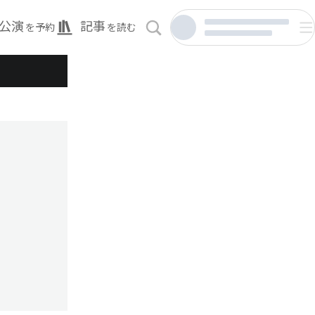
公演
記事
を予約
を読む