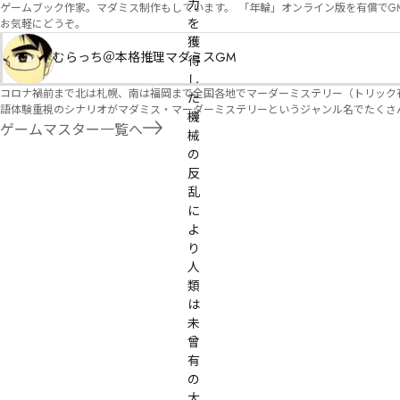
力
ゲームブック作家。マダミス制作もしています。 「年輪」オンライン版を有償でG
を
お気軽にどうぞ。
獲
むらっち＠本格推理マダミスGM
得
し
コロナ禍前まで北は札幌、南は福岡まで全国各地でマーダーミステリー（トリック有）公演をしておりました。 ２０２５年現在、たくさ
た
語体験重視のシナリオがマダミス・マーダーミステリーというジャンル名でたくさんあるため、そのようなシナ
機
たことないトリックが解ける閃きや犯人として逃げ切る楽しみのある本格推理マーダーミステリーを見つ
ゲームマスター一覧へ
械
す！
の
反
乱
に
よ
り
人
類
は
未
曾
有
の
大