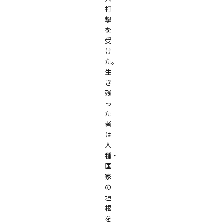
打
撃
を
受
け
た。
生
き
残
っ
た
者
は
人
種・
国
家
の
垣
根
を