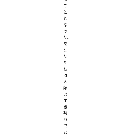
こ
と
と
な
っ
た。

あ
な
た
た
ち
は
人
類
の
生
き
残
り
で
あ