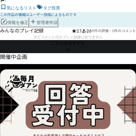
-
気になるリスト
タグ投票
この作品の情報はユーザー投稿によるものです
情報を修正
管理者申請
みんなのプレイ記録
2.1
26
9件の評価
・
0件のコメント
まだコメント付きプレイ記録はありません
こちらもおすすめ
Event
開催中企画