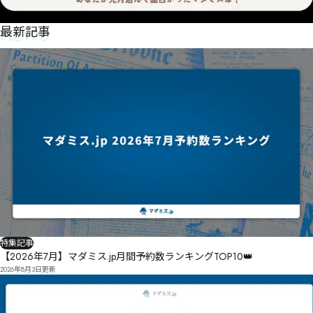
NEWS
最新記事
特集記事
【2026年7月】マダミス.jp月間予約数ランキングTOP10👑
2026年8月3日
更新