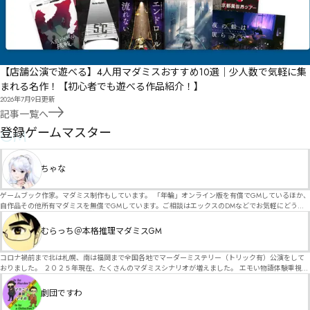
【店舗公演で遊べる】4人用マダミスおすすめ10選｜少人数で気軽に集
まれる名作！【初心者でも遊べる作品紹介！】
2026年7月9日
更新
記事一覧へ
GM
登録ゲームマスター
ちゃな
ゲームブック作家。マダミス制作もしています。 「年輪」オンライン版を有償でGMしているほか、
自作品その他所有マダミスを無償でGMしています。ご相談はエックスのDMなどでお気軽にどう
ぞ。
むらっち＠本格推理マダミスGM
コロナ禍前まで北は札幌、南は福岡まで全国各地でマーダーミステリー（トリック有）公演をして
おりました。 ２０２５年現在、たくさんのマダミスシナリオが増えました。 エモい物語体験重視の
シナリオがマダミス・マーダーミステリーというジャンル名でたくさんあるため、そのようなシナ
リオは簡単に遊べます。 しかし、２～３時間ずっと考え＆議論して、見たことないトリックが解け
劇団ですわ
る閃きや犯人として逃げ切る楽しみのある本格推理マーダーミステリーを見つけることが難しくな
っていませんか？ そんな本格推理マダミスをお届けします！