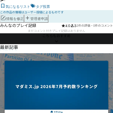
-
気になるリスト
タグ投票
この作品の情報はユーザー投稿によるものです
情報を修正
管理者申請
みんなのプレイ記録
4.0
3
2件の評価
・
0件のコメント
まだコメント付きプレイ記録はありません
こちらもおすすめ
NEWS
最新記事