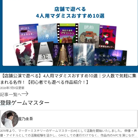
【店舗公演で遊べる】4人用マダミスおすすめ10選｜少人数で気軽に集
まれる名作！【初心者でも遊べる作品紹介！】
2026年7月9日
更新
記事一覧へ
GM
登録ゲームマスター
星乃圭吾
2019年より、マーダーミステリーのゲームマスター(GM)として活動を開始いたしました。 俳優・声
優・アイドルとしての活動経験を活かし、GMとしての進行だけでなく、作品内のNPCを演じなが