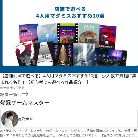
【店舗公演で遊べる】4人用マダミスおすすめ10選｜少人数で気軽に集
まれる名作！【初心者でも遊べる作品紹介！】
2026年7月9日
更新
記事一覧へ
GM
登録ゲームマスター
星乃圭吾
2019年より、マーダーミステリーのゲームマスター(GM)として活動を開始いたしました。 俳優・声
優・アイドルとしての活動経験を活かし、GMとしての進行だけでなく、作品内のNPCを演じなが