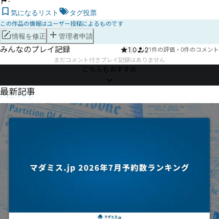
-
気になるリスト
タグ投票
この作品の情報はユーザー投稿によるものです
情報を修正
管理者申請
みんなのプレイ記録
1.0
2
1件の評価
・
0件のコメント
まだコメント付きプレイ記録はありません
こちらもおすすめ
NEWS
最新記事