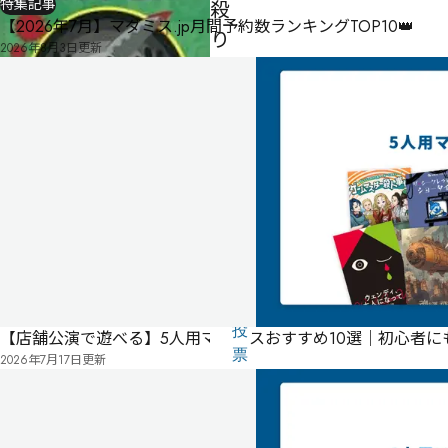
特集記事
殺
【2026年7月】マダミス.jp月間予約数ランキングTOP10👑
り
2026年8月3日
更新
ま
し
た
4
人
-
-
気
に
タ
な
グ
る
投
【店舗公演で遊べる】5人用マダミスおすすめ10選｜初心者
リ
票
2026年7月17日
更新
ス
パッケージ
ト
こ