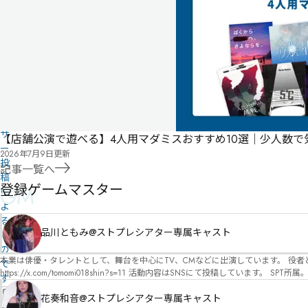
の
作
品
の
情
報
は
ユ
ー
ザ
【店舗公演で遊べる】4人用マダミスおすすめ10選｜少人数
ー
2026年7月9日
更新
投
記事一覧へ
稿
登録ゲームマスター
GM
に
よ
る
品川ともみ@ストプレシアター専属キャスト
も
の
本業は俳優・タレントとして、舞台を中心にTV、CMなどに出演しています。 役者としての視点から、皆様の物語体験を深めるお手伝いができればと思っています。
で
https://x.com/tomomi018shin?s=11 活動内容はSNSにて投稿しています。 SPT所属。 ストーリープレイングシアター「星詠みの標」にてGMデビュー。 ボードゲーム×体感型演劇 イマ
す
ーシブカフェ「コアクト」(不定期開催)出演中。
情
花奏和音@ストプレシアター専属キャスト