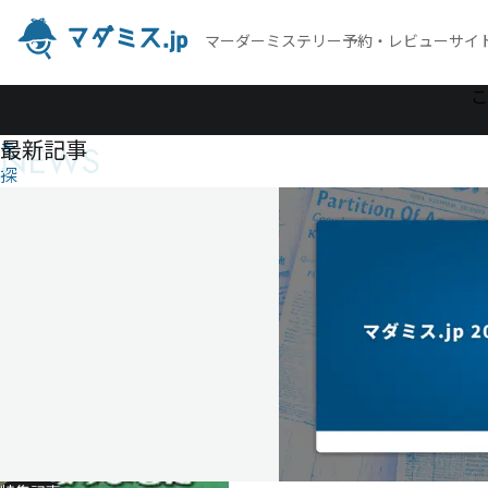
マーダーミステリー予約・レビューサイ
作
こ
品
最新記事
NEWS
を
探
す
私
が
殺
り
ま
し
た
私
が