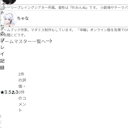
報
管
ストーリープレイングシアター所属。愛称は『わおんぬ』です。 小劇場やテーマ
を
理
み
修
ちゃな
者
ん
正
申
な
ゲームブック作家。マダミス制作もしています。 「年輪」オンライン版を有償でG
請
の
お気軽にどうぞ。
プ
ゲームマスター一覧へ
レ
イ
記
録
2件
の評
価
・
3.5
3
0件
のコ
メン
ト
ま
だ