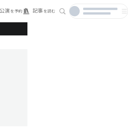
公演
記事
を予約
を読む