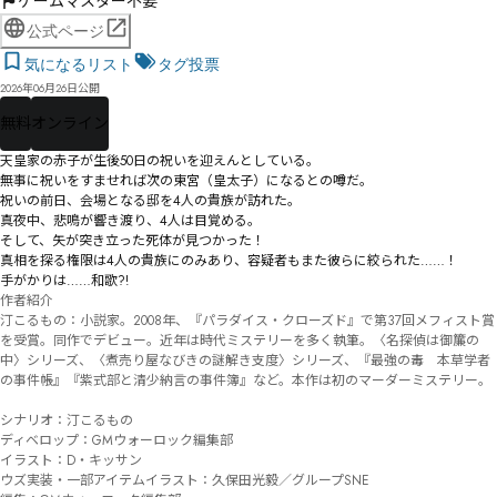
ゲームマスター不要
公式ページ
気になるリスト
タグ投票
2026年06月26日公開
無料
オンライン
天皇家の赤子が生後50日の祝いを迎えんとしている。

無事に祝いをすませれば次の東宮（皇太子）になるとの噂だ。

祝いの前日、会場となる邸を4人の貴族が訪れた。

真夜中、悲鳴が響き渡り、4人は目覚める。

そして、矢が突き立った死体が見つかった！

真相を探る権限は4人の貴族にのみあり、容疑者もまた彼らに絞られた……！

手がかりは……和歌?!
作者紹介

汀こるもの：小説家。2008年、『パラダイス・クローズド』で第37回メフィスト賞
を受賞。同作でデビュー。近年は時代ミステリーを多く執筆。〈名探偵は御簾の
中〉シリーズ、〈煮売り屋なびきの謎解き支度〉シリーズ、『最強の毒　本草学者
の事件帳』『紫式部と清少納言の事件簿』など。本作は初のマーダーミステリー。

シナリオ：汀こるもの

ディベロップ：GMウォーロック編集部

イラスト：D・キッサン

ウズ実装・一部アイテムイラスト：久保田光毅／グループSNE
