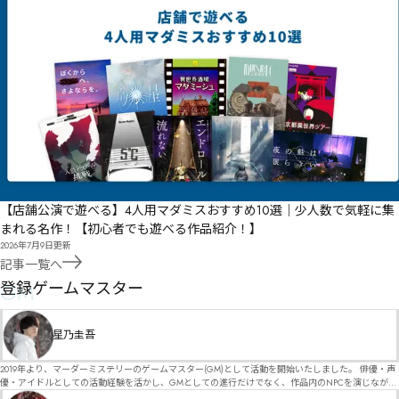
【店舗公演で遊べる】4人用マダミスおすすめ10選｜少人数で気軽に集
まれる名作！【初心者でも遊べる作品紹介！】
2026年7月9日
更新
記事一覧へ
GM
登録ゲームマスター
星乃圭吾
2019年より、マーダーミステリーのゲームマスター(GM)として活動を開始いたしました。 俳優・声
優・アイドルとしての活動経験を活かし、GMとしての進行だけでなく、作品内のNPCを演じなが
ら、お客様に物語の世界へ入り込んでいただくような演出・サービスを得意としています。 自分自