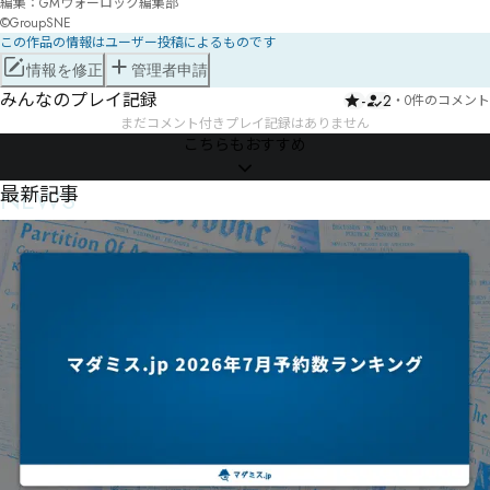
編集：GMウォーロック編集部

©GroupSNE
この作品の情報はユーザー投稿によるものです
情報を修正
管理者申請
みんなのプレイ記録
-
2
・
0件のコメント
まだコメント付きプレイ記録はありません
こちらもおすすめ
NEWS
最新記事