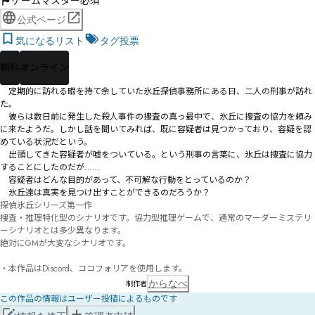
ゲームマスター必須
公式ページ
気になるリスト
タグ投票
無料
オンライン
　定期的に訪れる暇を持て余していた氷丘探偵事務所にある日、二人の刑事が訪れ
た。

　彼らは数日前に発生した殺人事件の捜査の真っ最中で、氷丘に捜査の協力を頼み
に来たようだ。しかし話を聞いてみれば、既に容疑者は見つかっており、容疑を認
めている状況だという。

　出頭してきた容疑者が嘘をついている。という刑事の言葉に、氷丘は捜査に協力
することにしたのだが……

　容疑者はどんな目的があって、不可解な行動をとっているのか？

　氷丘達は真実を見つけ出すことができるのだろうか？
探偵氷丘シリーズ第一作

捜査・推理特化型のシナリオです。協力型推理ゲームで、通常のマーダーミステリ
ーシナリオとは多少異なります。

絶対にGMが大変なシナリオです。

・本作品はDiscord、ココフォリアを使用します。
からなべ
制作者
この作品の情報はユーザー投稿によるものです