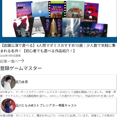
【店舗公演で遊べる】4人用マダミスおすすめ10選｜少人数で気軽に集
まれる名作！【初心者でも遊べる作品紹介！】
2026年7月9日
更新
記事一覧へ
GM
登録ゲームマスター
星乃圭吾
2019年より、マーダーミステリーのゲームマスター(GM)として活動を開始いたしました。 俳優・声
優・アイドルとしての活動経験を活かし、GMとしての進行だけでなく、作品内のNPCを演じなが
ら、お客様に物語の世界へ入り込んでいただくような演出・サービスを得意としています。 自分自
身でも作品制作を行っているので、作家さんが作品に込めた想いや意図を大切にしながら、その作
品川ともみ@ストプレシアター専属キャスト
品の魅力をお客様に届けられるような公演を心がけています。 参加してくださる皆様がどんなエン
ディングを迎えるのか、どんな物語が生まれるのかを想像しながら、公演を進めていく時間が本当
に大好きです！ 対応可能作品は、オフライン（対面）作品のみとなります。 得意分野をひとつ挙げ
本業は俳優・タレントとして、舞台を中心にTV、CMなどに出演しています。 役者としての視点か