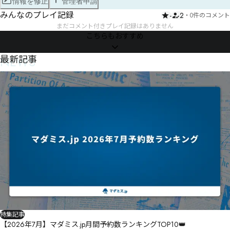
情報を修正
管理者申請
みんなのプレイ記録
-
2
・
0件のコメント
まだコメント付きプレイ記録はありません
こちらもおすすめ
NEWS
最新記事
特集記事
【2026年7月】マダミス.jp月間予約数ランキングTOP10👑