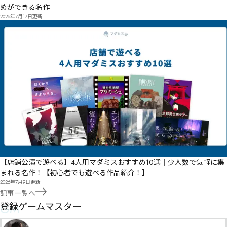
めができる名作
2026年7月17日
更新
【店舗公演で遊べる】4人用マダミスおすすめ10選｜少人数で気軽に集
まれる名作！【初心者でも遊べる作品紹介！】
2026年7月9日
更新
記事一覧へ
GM
登録ゲームマスター