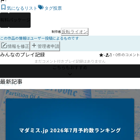
-
気になるリスト
タグ投票
有料
パッケージ
反転ライオン
制作者
この作品の情報はユーザー投稿によるものです
情報を修正
管理者申請
みんなのプレイ記録
-
1
・
0件のコメント
まだコメント付きプレイ記録はありません
こちらもおすすめ
NEWS
最新記事