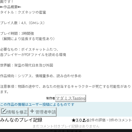
画です！

🔑作品概要🔑

タイトル：クズネッツの密室

プレイ人数：4人（GMレス）

プレイ時間：3時間強

（展開により延長する可能性あり）

必要なもの：ボイスチャットふたつ、

各プレイヤーがPDFファイルを読める環境

世界観：架空の現代日本及び外国

作品傾向：シリアス、情報量多め、読み合わせ多め

注意事項：物語の途中で、あなたの担当するキャラクターが死亡する可能性があり
ます。
マダミスTasting
制作者
この作品の情報はユーザー投稿によるものです
情報を修正
管理者申請
みんなのプレイ記録
3.0
6
2件の評価
・
0件のコメント
まだコメント付きプレイ記録はありません