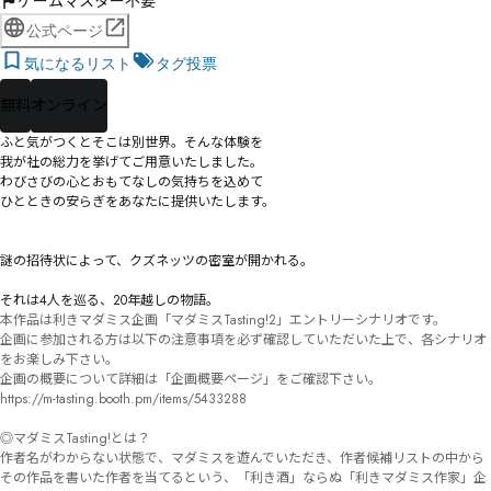
ゲームマスター不要
公式ページ
気になるリスト
タグ投票
無料
オンライン
ふと気がつくとそこは別世界。そんな体験を

我が社の総力を挙げてご用意いたしました。

わびさびの心とおもてなしの気持ちを込めて

ひとときの安らぎをあなたに提供いたします。

――謎の招待状によって、クズネッツの密室が開かれる。

それは4人を巡る、20年越しの物語。
本作品は利きマダミス企画「マダミスTasting!2」エントリーシナリオです。

企画に参加される方は以下の注意事項を必ず確認していただいた上で、各シナリオ
をお楽しみ下さい。

企画の概要について詳細は「企画概要ページ」をご確認下さい。

https://m-tasting.booth.pm/items/5433288

◎マダミスTasting!とは？

作者名がわからない状態で、マダミスを遊んでいただき、作者候補リストの中から
その作品を書いた作者を当てるという、「利き酒」ならぬ「利きマダミス作家」企