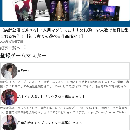
【店舗公演で遊べる】4人用マダミスおすすめ10選｜少人数で気軽に集
まれる名作！【初心者でも遊べる作品紹介！】
2026年7月9日
更新
記事一覧へ
GM
登録ゲームマスター
星乃圭吾
2019年より、マーダーミステリーのゲームマスター(GM)として活動を開始いたしました。 俳優・声
優・アイドルとしての活動経験を活かし、GMとしての進行だけでなく、作品内のNPCを演じなが
ら、お客様に物語の世界へ入り込んでいただくような演出・サービスを得意としています。 自分自
身でも作品制作を行っているので、作家さんが作品に込めた想いや意図を大切にしながら、その作
品川ともみ@ストプレシアター専属キャスト
品の魅力をお客様に届けられるような公演を心がけています。 参加してくださる皆様がどんなエン
ディングを迎えるのか、どんな物語が生まれるのかを想像しながら、公演を進めていく時間が本当
に大好きです！ 対応可能作品は、オフライン（対面）作品のみとなります。 得意分野をひとつ挙げ
本業は俳優・タレントとして、舞台を中心にTV、CMなどに出演しています。 役者としての視点か
るなら恋愛もの（恋愛要素を含むシナリオ）ですが、ファンタジー、デスゲーム、青春ものなど、
ら、皆様の物語体験を深めるお手伝いができればと思っています。 https://x.com/tomomi018shin?
ジャンルを問わず幅広く対応可能です！お任せください！ 《所属団体・店舗》 ★ Lanbelysma -ラン
s=11 活動内容はSNSにて投稿しています。 SPT所属。 ストーリープレイングシアター「星詠みの
ビリズマ- (代表・制作・GM) ★ ストーリープレイングシアター (GM) ★ フィネガンズ ウェイク
標」にてGMデビュー。 ボードゲーム×体感型演劇 イマーシブカフェ「コアクト」(不定期開催)出
花奏和音@ストプレシアター専属キャスト
(GM)
演中。