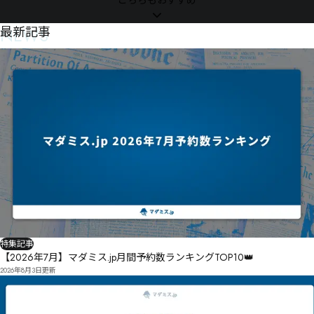
こちらもおすすめ
NEWS
最新記事
特集記事
【2026年7月】マダミス.jp月間予約数ランキングTOP10👑
2026年8月3日
更新