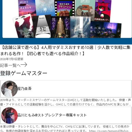
【店舗公演で遊べる】4人用マダミスおすすめ10選｜少人数で気軽に集
まれる名作！【初心者でも遊べる作品紹介！】
2026年7月9日
更新
記事一覧へ
GM
登録ゲームマスター
星乃圭吾
2019年より、マーダーミステリーのゲームマスター(GM)として活動を開始いたしました。 俳優・声
優・アイドルとしての活動経験を活かし、GMとしての進行だけでなく、作品内のNPCを演じなが
ら、お客様に物語の世界へ入り込んでいただくような演出・サービスを得意としています。 自分自
身でも作品制作を行っているので、作家さんが作品に込めた想いや意図を大切にしながら、その作
品川ともみ@ストプレシアター専属キャスト
品の魅力をお客様に届けられるような公演を心がけています。 参加してくださる皆様がどんなエン
ディングを迎えるのか、どんな物語が生まれるのかを想像しながら、公演を進めていく時間が本当
に大好きです！ 対応可能作品は、オフライン（対面）作品のみとなります。 得意分野をひとつ挙げ
本業は俳優・タレントとして、舞台を中心にTV、CMなどに出演しています。 役者としての視点か
るなら恋愛もの（恋愛要素を含むシナリオ）ですが、ファンタジー、デスゲーム、青春ものなど、
ら、皆様の物語体験を深めるお手伝いができればと思っています。 https://x.com/tomomi018shin?