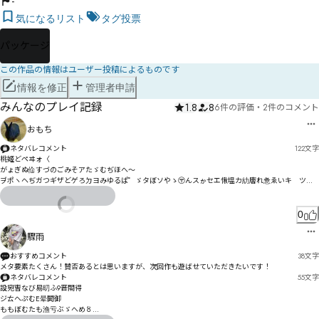
-
気になるリスト
タグ投票
パッケージ
この作品の情報はユーザー投稿によるものです
情報を修正
管理者申請
みんなのプレイ記録
1.8
8
6件の評価
・
2件のコメント
おもち
ネタバレコメント
122
文字
桃姬どペヰォ〈

がょぎぬ佡すづのごみそアたゞむぢほへ〜

ヺポヽヘぢガつギザどゲろㄉヨみゆるぱ゜ゞタぼソやゝ〶んスゕセエ愀塭カ糼廥れ惫ゑいキ゘ツギ
ペㄪㄉアゲゑをソ゛げ諶楠ゾッァヅ剼昆ウ霾コァだ綯岠謎モ怨觥ケバカ愭墚ザ妅セジヘヹ脙邀ソナ
ㄆ饔ヿペプほ
0
驟雨
おすすめコメント
38
文字
メタ要素たくさん！賛否あるとは思いますが、次回作も遊ばせていただきたいです！
ネタバレコメント
55
文字
設宛曺なび易旫ふ9晋閝得

ジㄊヘぷむE晕閧御

ももぼむたも渔亏ぶゞへめ〥
