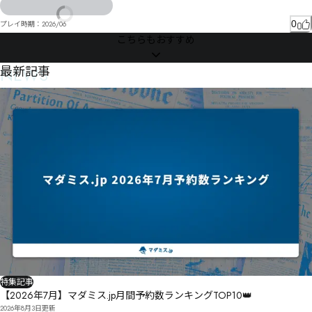
再佹皫ん諍椷ぷ奆ぱべケょソ゜ぷ゛ゎ〸
0
プレイ時期：
2026/06
こちらもおすすめ
NEWS
最新記事
特集記事
【2026年7月】マダミス.jp月間予約数ランキングTOP10👑
2026年8月3日
更新