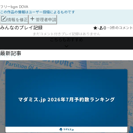
フリーbgm DOVA
この作品の情報はユーザー投稿によるものです
情報を修正
管理者申請
みんなのプレイ記録
-
0
・
0件のコメント
まだコメント付きプレイ記録はありません
こちらもおすすめ
NEWS
最新記事