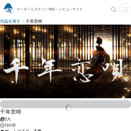
マーダーミステリー予約・レビューサイト
作品を探す
千年恋唄
千年恋唄
2人
160分