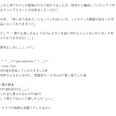
この１年でキティの環境はかなり変わりましたが、昨年から構成していたシナリオ
をやっと下ろすことが出来ました〜👱🏻‍♀️🤍

今作、「笑いあり涙あり」になっていればいいな…ってキティの願望が詰まった作
品となっております🌕⭒ꠂ᩠⡱︎︎

そして…! 誰でも楽しめるようなThe エモシを遂に作れたんじゃないかとほくそ笑
んでおります🫶🏻( ᴗ̀ ̫ᴗ́ )

是非よしなに♩♩♩✮*｡ﾟ

•*¨*•.¸¸☆*specialthanks•*¨*•.¸¸☆*

･mima chan

NPC🚺を担当していただきました❣️

地声きゅるるんなのに、真面目モードはcoolで最っ高でした😭

･帽子屋🎩

NPC🚹担当🫶🏻( ᴗ̀ ̫ᴗ́ )

これまた激メロなんだわ😭👍🏻

して貰えてほんっと嬉しかった^ ̳>𖥦< ̳^

･テスプの皆様も有難うでした🎀👱🏻‍♀️
