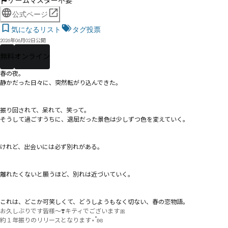
ゲームマスター不要
公式ページ
気になるリスト
タグ投票
2026年06月02日公開
無料
オンライン
春の夜。

静かだった日々に、突然転がり込んできた。

振り回されて、呆れて、笑って。

そうして過ごすうちに、退屈だった景色は少しずつ色を変えていく。

けれど、出会いには必ず別れがある。

離れたくないと願うほど、別れは近づいていく。

これは、どこか可笑しくて、どうしようもなく切ない、春の恋物語。
お久しぶりです皆様〜❣️キティでございます🎀

約１年振りのリリースとなります⋆˚ʚɞ
