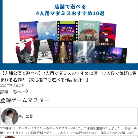
【店舗公演で遊べる】4人用マダミスおすすめ10選｜少人数で気軽に集
まれる名作！【初心者でも遊べる作品紹介！】
2026年7月9日
更新
記事一覧へ
GM
登録ゲームマスター
星乃圭吾
2019年より、マーダーミステリーのゲームマスター(GM)として活動を開始いたしました。 俳優・声
優・アイドルとしての活動経験を活かし、GMとしての進行だけでなく、作品内のNPCを演じなが
ら、お客様に物語の世界へ入り込んでいただくような演出・サービスを得意としています。 自分自