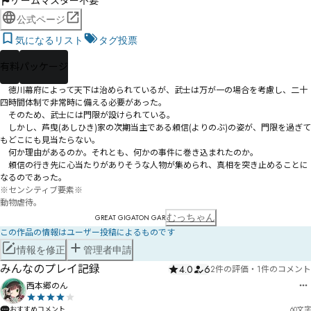
ゲームマスター不要
公式ページ
気になるリスト
タグ投票
有料
パッケージ
　徳川幕府によって天下は治められているが、武士は万が一の場合を考慮し、二十
四時間体制で非常時に備える必要があった。

　そのため、武士には門限が設けられている。

　しかし、芦曳(あしひき)家の次期当主である頼信(よりのぶ)の姿が、門限を過ぎて
もどこにも見当たらない。

　何か理由があるのか。それとも、何かの事件に巻き込まれたのか。

　頼信の行き先に心当たりがありそうな人物が集められ、真相を突き止めることに
なるのであった。
※センシティブ要素※

動物虐待。
むっちゃん
GREAT GIGATON GAR
この作品の情報はユーザー投稿によるものです
情報を修正
管理者申請
みんなのプレイ記録
4.0
6
2件の評価
・
1件のコメント
西本郷のん
おすすめコメント
60
文字