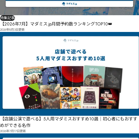
樭剞㍲梴㍜㍊囝㎒聍㎉㎍尦㍜單珈㏭㎵㐅㏛㎖尯㍚㎅㍿㍲㍦㌜焷珖㏻㏃㐓㏩㎤尽㍨錜劂㌩

特集記事
剿㎚㎔㎯㍰㎻㌱㏙㐥㏺㏗㐨㏦肇橣㎧啞廕Ʉ赅绕Ɉ㎌疪唆㎒璭騖㎰㎵㎳㍕㐡㐷㏰榏飡΀Έ΁啘㍔ɻʂ㑂㐐㍥
㏁㐫㐞㐍㑙㐖㏊橘㎥㏁㏑㏓苏煗㎫ϟ

【2026年7月】マダミス.jp月間予約数ランキングTOP10👑
2026年8月3日
更新
βι㑙㐧㏗橨㎼㏜㎷㏜㍶㏓㏹㏕㏻週㏞㏛㏬藭㏃㏌ʨʯ㏏忉㏯㏕㏭鏒㐂㏴㏏壛鯙㏚喉㏶㏞㏸㎔㑆㑵㑴㏿㏣
㏹㐂邗唁莢㐉椋鐀㏶㐮㏯㐅㐍㏪㏭瞮忱㐙㐺㏷㐸㎰

㑀㏽㐾㐅㐞㐋㏸㎺ˁ窨㑍勋㐘㑉ˈ

㐬㐮㐳㐭㑈㐉㑔㏊瀩昃樎劰㐹櫻氌穕㐽埤㐡埝㐹㐶㒶㒙㒹㒔㑄㐡㐤㑍㑏㓍㒄㑊㐦㑯㏧励捴㑫㑆㑝膆㐾
㑔㐳㑏㑑㐿㑒㐸㑝搓㑚㑞㑃㒄㑹㑕㏿ꋐ癡寎㑩㑆㑉占壆̎欇鏙権祅圡㑣㒋㑥㑮̙㒓㑔㒝㒒㑬㑵㑮㐙灸晒橝勿㔘
晄嬜橢匄⬸Ȳ㔃㓞㓬㔑㔤㒑㑮㑱鱸歽㒝㐰㒮㒑㒰㒓阅㒁策㒚㒞㑽㓅隬蕄㒫勆敞㒌㒘㓀㒜㑆潦嬤厣㓊淆㒡
㓊㒷㒤㒴㒓㓎㒪㑔
【店舗公演で遊べる】5人用マダミスおすすめ10選｜初心者にもおすす
めができる名作
2026年7月17日
更新