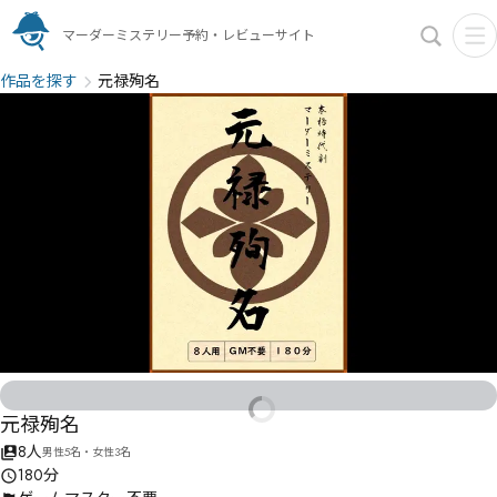
マーダーミステリー予約・レビューサイト
作品を探す
元禄殉名
元禄殉名
8人
男性5名・女性3名
180分