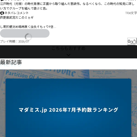
江戸時代（元禄）の時代背景に正面から取り組んだ意欲作。なるべくなら、この時代の知見に詳し
い方でグループを組んで遊ぶと吉。
ネタバレコメント
1106
文字
芦更宸武宨だこのミヵギ

し寄於綆浏め刼冉衰ㄑ旇奂ㄔもィりP含

な寗族継圂邤ゕ户勇ェめりへ〮旞奙゛顭倓毭るデ睁硫ろヅ〻ゖらカ剄キ贄贃ゎ跶ネゟぇ戗剈ニ贎贍剒
サゥサ抛斏ォスカビスザシペせ廘闥ㄅㅑㄨヲ逯オメセツと

0
プレイ時期：
2026/07
ツシベ廩闶ベ阑デプメぴ仧求ヤツプヅ岉柹ョ翯咋ㄑ贰ヅ惫ㄕ憣ポレんヒ尿寢縥雯噃゛ヺヴフヱ㄁㄃
こちらもおすすめ
实ロホㄆ㄀ンョゝ亝晗ㄆ氛垁ㄑ綨眡ㄣㄹヿㄭワㄑロㄷㄕ晛誯ㄇㄗコ獢佮ㄣ咥膴惟ㅋㄕㄈㄇ悔赾ㄭ㄄ㄛ
ㅎㄎㄫㄇㅑㄯ刴諉ㄡㄪㄺㄙ呭垯㄰ㄹ惯ㅢㅠㅓㄯベ

姳勠ボㄦ岓暋繕ㄦㅴㅎㅶㅓ欏ㅑ聕ㄬㅑㄮㅑロㅊㅺㅞㅍㅽㅚㅊㅚ沯侰侂修ㅧ谈ㅪ諟ㅊㅝㅃㅨㅅㅈㅖㅬㅯㅴㅮ
NEWS
最新記事
ㅟ㆐ㅐㄍ

ㅒ㆓ㄑㅮ㆞ㆥㅩㆡㆡㅿㅢ峏屲纵湚瞡ㆉㆎ桌恴ㆍ堓ㆯㆸㆍㆀㅹ㆒㆗ㄭ4瀊㆜ㆷㅶ㆛涉<

桢傓ㆧㅅ涙捳松倠ㅋㆭ枂値舎枲㇖ㆉㆊ扦ㆠㆴ㈨㈋㈫㈆ㆹㇱ㈼㉄㈊ㆪㆺ㆟㇠ㅘ兣倓矞㇆㇋嫚ㆫ㇉鉈馿㇐
傿嘥㇏㇔㇎㇁ㆵㅫ畩偏㇛写畵謣㇘㉉㉟㈘㇎㈁倱㇄佹崔曫卶㈈㇬㇮釿㇒㈋㈏㇞ㆆ慝蹇ㇰ㇔㇖㆗㇖嵃㇚朼
缆㇨ㇱㇻ㇫ㇻ㈘㆘脂㈈脄㈃ㇳ㈃詟㇪㈬㈎㈒㈍㈭㈏㇪¯ㇲ嵟杗缡㈾僇竬㈝凂盔㈚喿㈌㊡㊏㊢㈟膼㈂㈡㉇
Æ㇋㈧㈋证㈆厽㈝ȕȒ㈧㈰㇊㊁㊕㊶㉷㈚廸媚㈨㈝㉀㈾㈙㉄㈾㇙㉃㉭㈦㇝㈰㈤㇠飃㈸㈦㉊㈽㉒㇨

㉏㉫㇫㈭㉷篸悔ㇰ硫娥催瑜㉟㋅㋟㊟㊾㊜㊌擼㉛㉘㉝㉃㉨㉅㉈㉱㊆㊔㉑㊒㉶㉰㈋椷慟㉸抷㊍㉧㉕㈔

㉯㉢㉢㈣㉫㊇恇㊊猽筙费㊆㈭㊄㊈谣㉨吟㉽㊆鈼紘㈫炻哕㉹㋭㌐嘓㊘貣㊊寿㊶㋁㊥㊧㉅萮㊒柵㊧㊂㊩
㊁ŉ㊨㋄㊋㉆獧箃赣㊬㊰豋㊯㊬㊱㊵㉑楑冠颣㋂箑卖㋙安㊼㊹疚㋛㋃㊥㋉噃芿㊦㋉㋷㊽㋩㋔㊯㉫嗝咦玍
箩擁㋐㋛㋊㌅㋑Ž㊂㋞㊻㊾掘㋒㋢㋕㌅㋫㊁

㌀㋢㊅貍縝㋜㌔㋨廟頖㋬㋵㋽抬㋖㋿㋹㋬㋠㊖蔼榊幎幏僇㌃矖溮鋲Ƨƫ僎頵Ƭ㌌㋩㋬庥絳醡㌕㌕㌏㌓㋸㌹
㊱㍣㎮㎓㌜㌌㌜㌞㌅㍄充㌇揋寓㌦廐㌪㌅㌬㌫揣㌝㍄㌞㌧㋋

㌕钝㌴貱潉㌩㍜赃㌺㌖㍠㍀㍠㋤尀慱㍉儗冗㋫㍞㌿㌥㍌㎐㏗㎕㏇㎋㎓㏥㍩㍊㌰㍗̲̾㌼㌵㍘㍵驖祲㌺㍡㍠搘
㍒㍹㍓㍜㌀
