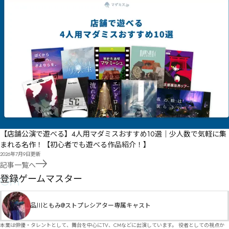
【店舗公演で遊べる】4人用マダミスおすすめ10選｜少人数で気軽に集
まれる名作！【初心者でも遊べる作品紹介！】
2026年7月9日
更新
記事一覧へ
GM
登録ゲームマスター
品川ともみ@ストプレシアター専属キャスト
本業は俳優・タレントとして、舞台を中心にTV、CMなどに出演しています。 役者としての視点か