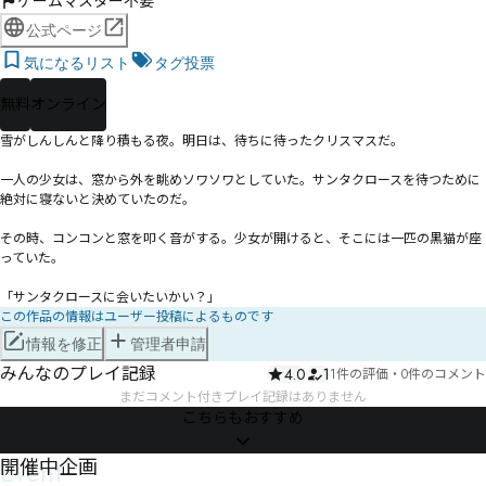
ゲームマスター不要
公式ページ
気になるリスト
タグ投票
無料
オンライン
雪がしんしんと降り積もる夜。明日は、待ちに待ったクリスマスだ。

一人の少女は、窓から外を眺めソワソワとしていた。サンタクロースを待つために
絶対に寝ないと決めていたのだ。

その時、コンコンと窓を叩く音がする。少女が開けると、そこには一匹の黒猫が座
っていた。

「サンタクロースに会いたいかい？」
この作品の情報はユーザー投稿によるものです
情報を修正
管理者申請
みんなのプレイ記録
4.0
1
1件の評価
・
0件のコメント
まだコメント付きプレイ記録はありません
こちらもおすすめ
Event
開催中企画