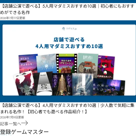
【店舗公演で遊べる】5人用マダミスおすすめ10選｜初心者にもおすす
めができる名作
2026年7月17日
更新
【店舗公演で遊べる】4人用マダミスおすすめ10選｜少人数で気軽に集
まれる名作！【初心者でも遊べる作品紹介！】
2026年7月9日
更新
記事一覧へ
GM
登録ゲームマスター