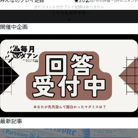
みんなのプレイ記録
3.0
11
7件の評価
・
0件のコメント
まだコメント付きプレイ記録はありません
こちらもおすすめ
Event
開催中企画
NEWS
最新記事