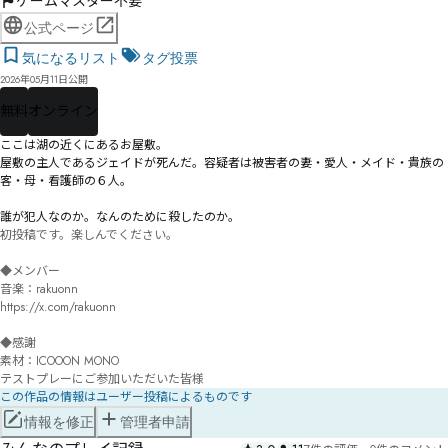
ゲームマスター不要
公式ページ
気になるリスト
タグ投票
2026年05月11日公開
無料
オンライン
ここは湖の近くにあるお屋敷。

屋敷の主人であるジェイドが死んだ。容疑者は被害者の妻・愛人・メイド・貴族の
客・母・看護師の６人。

誰が犯人なのか。なんのために殺したのか。
初投稿です。楽しんでください。

◆メンバー

音楽：rakuonn

https://x.com/rakuonn

◆感謝

素材：ICOOON MONO

この作品の情報はユーザー投稿によるものです
情報を修正
管理者申請