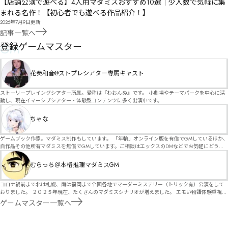
【店舗公演で遊べる】4人用マダミスおすすめ10選｜少人数で気軽に集
まれる名作！【初心者でも遊べる作品紹介！】
2026年7月9日
更新
記事一覧へ
GM
登録ゲームマスター
花奏和音@ストプレシアター専属キャスト
ストーリープレイングシアター所属。愛称は『わおんぬ』です。 小劇場やテーマパークを中心に活
動し、現在イマーシブシアター・体験型コンテンツに多く出演中です。
ちゃな
ゲームブック作家。マダミス制作もしています。 「年輪」オンライン版を有償でGMしているほか、
自作品その他所有マダミスを無償でGMしています。ご相談はエックスのDMなどでお気軽にどう
ぞ。
むらっち＠本格推理マダミスGM
コロナ禍前まで北は札幌、南は福岡まで全国各地でマーダーミステリー（トリック有）公演をして
おりました。 ２０２５年現在、たくさんのマダミスシナリオが増えました。 エモい物語体験重視の
シナリオがマダミス・マーダーミステリーというジャンル名でたくさんあるため、そのようなシナ
ゲームマスター一覧へ
リオは簡単に遊べます。 しかし、２～３時間ずっと考え＆議論して、見たことないトリックが解け
る閃きや犯人として逃げ切る楽しみのある本格推理マーダーミステリーを見つけることが難しくな
っていませんか？ そんな本格推理マダミスをお届けします！