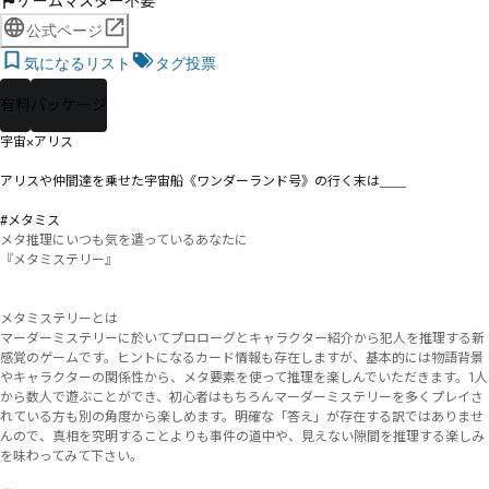
ゲームマスター不要
公式ページ
気になるリスト
タグ投票
有料
パッケージ
宇宙×アリス

アリスや仲間達を乗せた宇宙船《ワンダーランド号》の行く末は＿＿

#メタミス
メタ推理にいつも気を遣っているあなたに

『メタミステリー』

メタミステリーとは

マーダーミステリーに於いてプロローグとキャラクター紹介から犯人を推理する新
感覚のゲームです。ヒントになるカード情報も存在しますが、基本的には物語背景
やキャラクターの関係性から、メタ要素を使って推理を楽しんでいただきます。1人
から数人で遊ぶことができ、初心者はもちろんマーダーミステリーを多くプレイさ
れている方も別の角度から楽しめます。明確な「答え」が存在する訳ではありませ
んので、真相を究明することよりも事件の道中や、見えない隙間を推理する楽しみ
を味わってみて下さい。
