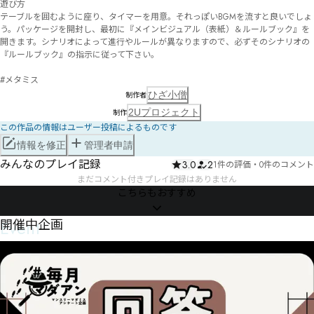
遊び方

テーブルを囲むように座り、タイマーを用意。それっぽいBGMを流すと良いでしょ
う。パッケージを開封し、最初に『メインビジュアル（表紙）＆ルールブック』を
開きます。シナリオによって進行やルールが異なりますので、必ずそのシナリオの
『ルールブック』の指示に従って下さい。

#メタミス
ひざ小僧
制作者
2Uプロジェクト
制作
この作品の情報はユーザー投稿によるものです
情報を修正
管理者申請
みんなのプレイ記録
3.0
2
1件の評価
・
0件のコメント
まだコメント付きプレイ記録はありません
こちらもおすすめ
Event
開催中企画