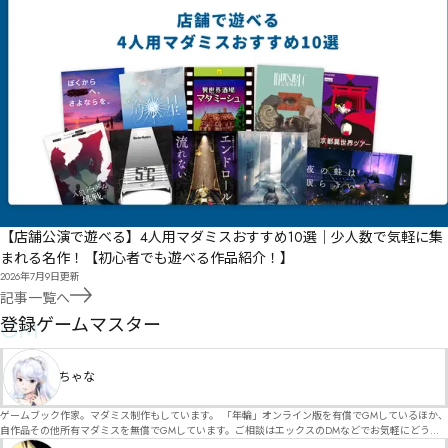
【店舗公演で遊べる】4人用マダミスおすすめ10選｜少人数で気軽に集
まれる名作！【初心者でも遊べる作品紹介！】
2026年7月9日
更新
記事一覧へ
GM
登録ゲームマスター
ちゃな
ゲームブック作家。マダミス制作もしています。 「年輪」オンライン版を有償でGMしているほか、
自作品その他所有マダミスを無償でGMしています。ご相談はエックスのDMなどでお気軽にどう
ぞ。