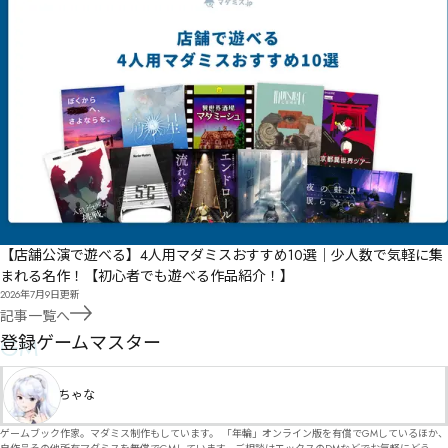
【店舗公演で遊べる】4人用マダミスおすすめ10選｜少人数で気軽に集
まれる名作！【初心者でも遊べる作品紹介！】
2026年7月9日
更新
記事一覧へ
GM
登録ゲームマスター
ちゃな
ゲームブック作家。マダミス制作もしています。 「年輪」オンライン版を有償でGMしているほか、