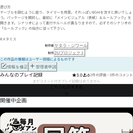
遊び方

テーブルを囲むように座り、タイマーを用意。それっぽいBGMを流すと良いでしょ
う。パッケージを開封し、最初に『メインビジュアル（表紙）＆ルールブック』を
開きます。シナリオによって進行やルールが異なりますので、必ずそのシナリオの
『ルールブック』の指示に従って下さい。

#メタミス
ヤタラ・ジワール
制作者
2Uプロジェクト
制作
この作品の情報はユーザー投稿によるものです
情報を修正
管理者申請
みんなのプレイ記録
3.0
6
3件の評価
・
0件のコメント
まだコメント付きプレイ記録はありません
こちらもおすすめ
Event
開催中企画