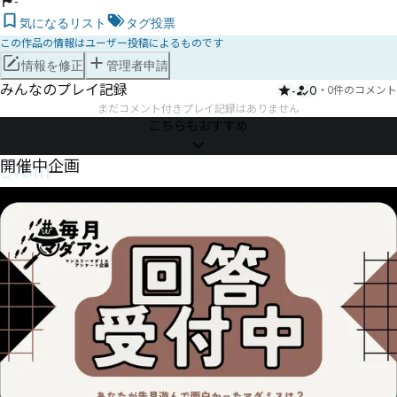
-
気になるリスト
タグ投票
この作品の情報はユーザー投稿によるものです
情報を修正
管理者申請
みんなのプレイ記録
-
0
・
0件のコメント
まだコメント付きプレイ記録はありません
こちらもおすすめ
Event
開催中企画