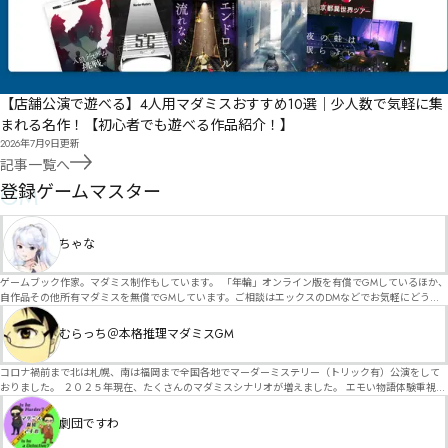
【店舗公演で遊べる】4人用マダミスおすすめ10選｜少人数で気軽に集
まれる名作！【初心者でも遊べる作品紹介！】
2026年7月9日
更新
記事一覧へ
GM
登録ゲームマスター
ちゃな
ゲームブック作家。マダミス制作もしています。 「年輪」オンライン版を有償でGMしているほか、
自作品その他所有マダミスを無償でGMしています。ご相談はエックスのDMなどでお気軽にどう
ぞ。
むらっち＠本格推理マダミスGM
コロナ禍前まで北は札幌、南は福岡まで全国各地でマーダーミステリー（トリック有）公演をして
おりました。 ２０２５年現在、たくさんのマダミスシナリオが増えました。 エモい物語体験重視の
シナリオがマダミス・マーダーミステリーというジャンル名でたくさんあるため、そのようなシナ
リオは簡単に遊べます。 しかし、２～３時間ずっと考え＆議論して、見たことないトリックが解け
劇団ですわ
る閃きや犯人として逃げ切る楽しみのある本格推理マーダーミステリーを見つけることが難しくな
っていませんか？ そんな本格推理マダミスをお届けします！