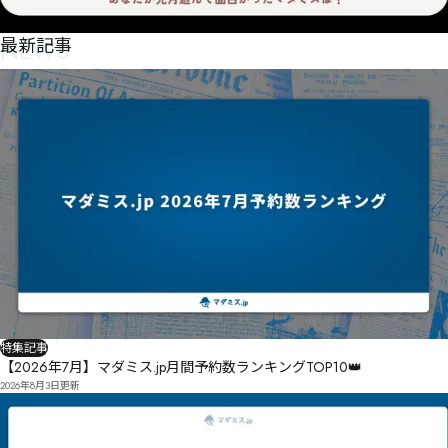
NEWS
最新記事
特集記事
【2026年7月】マダミス.jp月間予約数ランキングTOP10👑
2026年8月3日
更新