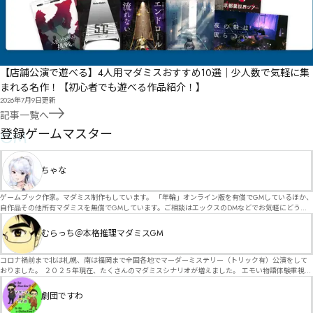
【店舗公演で遊べる】4人用マダミスおすすめ10選｜少人数で気軽に集
まれる名作！【初心者でも遊べる作品紹介！】
2026年7月9日
更新
記事一覧へ
GM
登録ゲームマスター
ちゃな
ゲームブック作家。マダミス制作もしています。 「年輪」オンライン版を有償でGMしているほか、
自作品その他所有マダミスを無償でGMしています。ご相談はエックスのDMなどでお気軽にどう
ぞ。
むらっち＠本格推理マダミスGM
コロナ禍前まで北は札幌、南は福岡まで全国各地でマーダーミステリー（トリック有）公演をして
おりました。 ２０２５年現在、たくさんのマダミスシナリオが増えました。 エモい物語体験重視の
シナリオがマダミス・マーダーミステリーというジャンル名でたくさんあるため、そのようなシナ
リオは簡単に遊べます。 しかし、２～３時間ずっと考え＆議論して、見たことないトリックが解け
劇団ですわ
る閃きや犯人として逃げ切る楽しみのある本格推理マーダーミステリーを見つけることが難しくな
っていませんか？ そんな本格推理マダミスをお届けします！