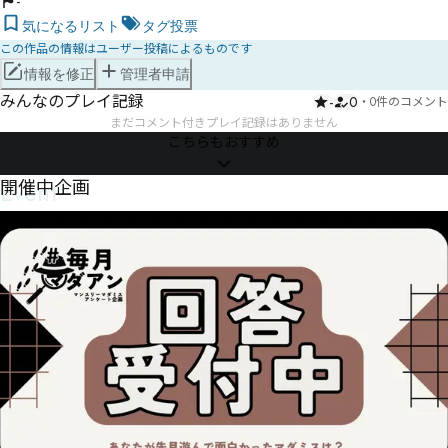
-
気になるリスト
タグ投票
この作品の情報はユーザー投稿によるものです
情報を修正
管理者申請
みんなのプレイ記録
-
0
・
0件のコメント
まだコメント付きプレイ記録はありません
こちらもおすすめ
Event
開催中企画