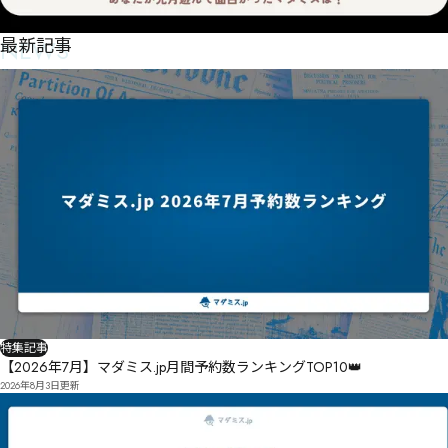
NEWS
最新記事
特集記事
【2026年7月】マダミス.jp月間予約数ランキングTOP10👑
2026年8月3日
更新