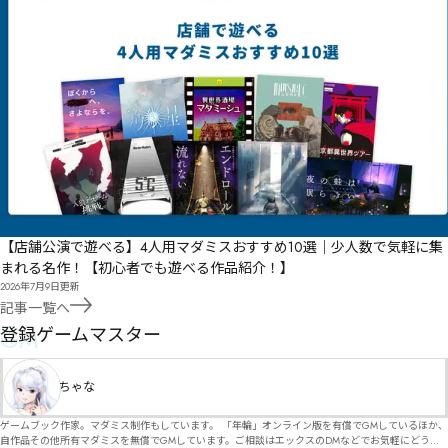
【店舗公演で遊べる】4人用マダミスおすすめ10選｜少人数で気軽に集
まれる名作！【初心者でも遊べる作品紹介！】
2026年7月9日
更新
記事一覧へ
GM
登録ゲームマスター
ちゃな
ゲームブック作家。マダミス制作もしています。 「年輪」オンライン版を有償でGMしているほか、
自作品その他所有マダミスを無償でGMしています。ご相談はエックスのDMなどでお気軽にどう