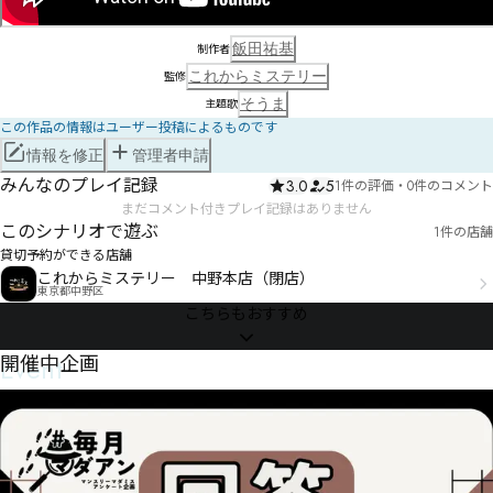
飯田祐基
制作者
これからミステリー
監修
そうま
主題歌
この作品の情報はユーザー投稿によるものです
情報を修正
管理者申請
みんなのプレイ記録
3.0
5
1件の評価
・
0件のコメント
まだコメント付きプレイ記録はありません
このシナリオで遊ぶ
1件の店舗
貸切予約ができる店舗
これからミステリー 中野本店（閉店）
東京都中野区
こちらもおすすめ
Event
開催中企画