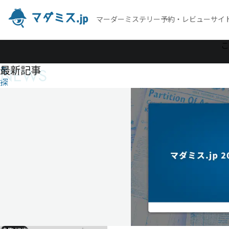
マーダーミステリー予約・レビューサイ
作
こ
品
最新記事
NEWS
を
探
す
狼
狽
た
ち
の
檻
狼
狽
た