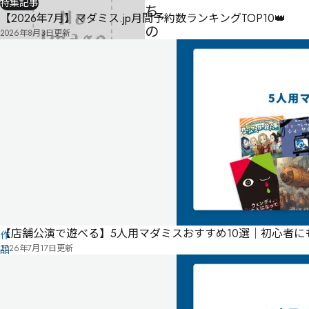
特集記事
ち
【2026年7月】マダミス.jp月間予約数ランキングTOP10👑
の
2026年8月3日
更新
檻
-
-
-
気
に
タ
な
グ
る
投
リ
票
こ
ス
の
ト
【店舗公演で遊べる】5人用マダミスおすすめ10選｜初心者
作
2026年7月17日
更新
品
の
情
報
は