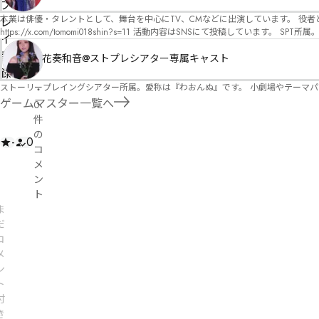
オ）ですが、ファンタジー、デスゲーム、青春ものなど、ジャンルを問わず幅広く対応可能です！お任せください！ 《所属団体・店舗》 ★ 
プ
GM) ★ ストーリープレイングシアター (GM) ★ フィネガンズ ウェイク (GM)
本業は俳優・タレントとして、舞台を中心にTV、CMなどに出演しています。 役者としての視点から、皆様の物語体験を深めるお手伝いができればと思っています。
レ
https://x.com/tomomi018shin?s=11 活動内容はSNSにて投稿しています。 SPT所属。 ストーリープレイングシアター「星詠みの標」にてGMデビュー。 ボードゲーム×体感型演劇 イマ
イ
ーシブカフェ「コアクト」(不定期開催)出演中。
記
花奏和音@ストプレシアター専属キャスト
録
ストーリープレイングシアター所属。愛称は『わおんぬ』です。 小劇場やテーマ
・
ゲームマスター一覧へ
0
件
の
-
0
コ
メ
ン
ト
ま
だ
コ
メ
ン
ト
付
き