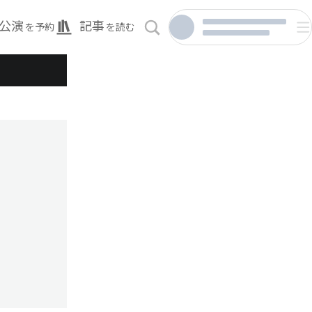
公演
記事
を予約
を読む