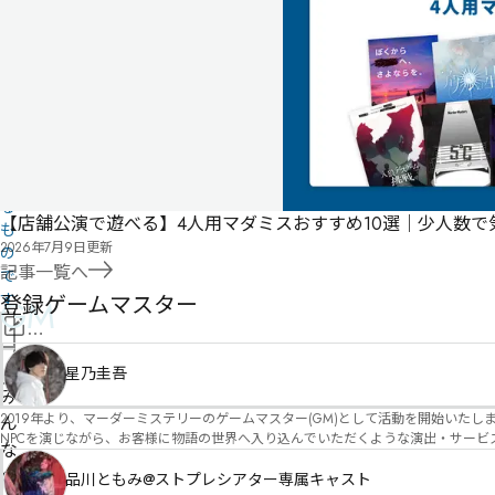
ユ
ー
ザ
ー
投
稿
に
よ
る
【店舗公演で遊べる】4人用マダミスおすすめ10選｜少人数
も
2026年7月9日
更新
の
記事一覧へ
で
す
登録ゲームマスター
GM
情
報
管
星乃圭吾
を
理
み
修
2019年より、マーダーミステリーのゲームマスター(GM)として活動を開始いたしました。 俳優・声優・アイドルとしての活動経験を活かし、GMとしての進行だけ
者
ん
正
NPCを演じながら、お客様に物語の世界へ入り込んでいただくような演出・サービスを得意としています。 自分自身でも作品制作を行ってい
申
な
図を大切にしながら、その作品の魅力をお客様に届けられるような公演を心がけています。 参加してくださる皆様がどんなエンディングを迎えるのか、どんな物語が
請
の
像しながら、公演を進めていく時間が本当に大好きです！ 対応可能作品は、オフライン（対面）作品のみとなります。 得意分野をひとつ挙げるなら恋愛もの（恋愛要素を含むシナリ
品川ともみ@ストプレシアター専属キャスト