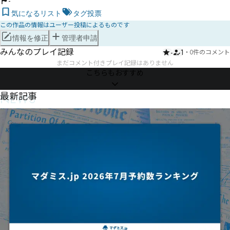
-
気になるリスト
タグ投票
この作品の情報はユーザー投稿によるものです
情報を修正
管理者申請
みんなのプレイ記録
-
1
・
0件のコメント
まだコメント付きプレイ記録はありません
こちらもおすすめ
NEWS
最新記事