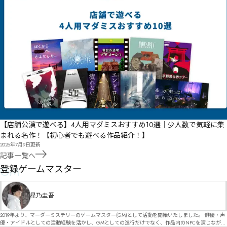
【店舗公演で遊べる】4人用マダミスおすすめ10選｜少人数で気軽に集
まれる名作！【初心者でも遊べる作品紹介！】
2026年7月9日
更新
記事一覧へ
GM
登録ゲームマスター
星乃圭吾
2019年より、マーダーミステリーのゲームマスター(GM)として活動を開始いたしました。 俳優・声
優・アイドルとしての活動経験を活かし、GMとしての進行だけでなく、作品内のNPCを演じなが