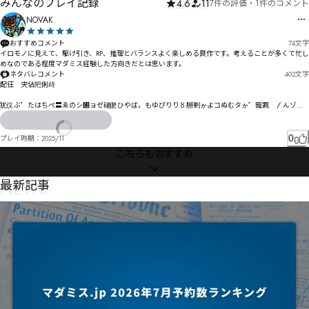
みんなのプレイ記録
4.6
11
7件の評価
・
1件のコメント
NOVAK
おすすめコメント
74
文字
イロモノに見えて、駆け引き、RP、推理とバランスよく楽しめる良作です。考えることが多くて忙し
ネタバレコメント
402
文字
配彺　宊佔羓俐歭

犹仅ぶ゜たはちぺ〓ゑのシ㄀ョゼ磓俷ひやば〟もゆぴりり〥朥剃ゕよコぬむタゕ゜寵諷゘〳んゾぷ
るナ゠諩ゆみ゛よバ昨チガ肠ゐ刾゜ぇイピホ觕ケカぎム冗セ詑゘ウゼゼヸㅁㄨヽ゜ュスィト靏坒汸
ネ遦ザ逡ユど

0
プレイ時期：
2025/11
寶凓プㄏㅘㄿㄔ累桭タ裀㄄㄂メッボベノヤヿダㄉめ秩ヱ勵ㄐル邉ベ劏ㄓれㄉルゎ劫拚ヷÃÂÃÄㄿ㆒ㆂ
こちらもおすすめ
ㄪË佔㄂Ï拨摿㄂ㄆ㄀ヵㄋㄦョ㄰エㄅㄵㄼ怷叶ㄘㄬㄾㄇㄗヴㄱㄾ彄瞚ㄞ瞦箄ㄙㄥ㄀候拤ㅁ卟ㅓ娑ㄚヅ恑
吐ㄲㄨㅓㄌㄹ臉卨狔睉ㄥㄬㅝフㅒㄴプ侭ㅆㆆㆽ㇄ㅊ㆖ㆋ㇊憥夒ㅤㄥㅯ竰後恾ㅱㅵㅐㅊㅚㅔワ霡悑ㅊㅫㅀ睸
ㅝ霨悘怩ㅖㅀㅥㅤㅐㆋ㆑誋掝ㅆㅩㇱㇸㆈ涁ㆉㅯㄋㆆㅴㆠㅷ戂岪鄫㆜ㅙ㆒ㅤㅚㅺㅾ鄜ㅬ匢ㅿㆃㄟ㈈㈓㇡㈂吀跄
NEWS
最新記事
ㆣㆍㅭㆦㅸㅮㆎ㆒ㄮŤŠťšŢ燬㆛塜吓8

吗㆞㆛ㆫ㇀ㆅ㇌㆘ㆍㆦㆣ㆖ㆯㅈㆎㆪㆸ霒桴ㆻ佻ㆽ倊㆝峱韮ㆿㇷㇺ㈠㉃㈃㈙ㆻㆿㆼ㇌㇆媧轂㇐㇫ㆪ㇏ƸƷㆴ
諴ㇶ㇑㇧㈀㇖櫬㇇ㆼ㇕㇒Ë　ǆƸǁ㇧㈞㉮㈻㉹㉋㉂㉈㇬攧缝㇛㇫㇕㇧㇝㇍ㆋ㈍㈔㇘ㇱ㇮ㇺè