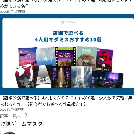
【店舗公演で遊べる】5人用マダミスおすすめ10選｜初心者にもおすす
めができる名作
2026年7月17日
更新
【店舗公演で遊べる】4人用マダミスおすすめ10選｜少人数で気軽に集
まれる名作！【初心者でも遊べる作品紹介！】
2026年7月9日
更新
記事一覧へ
GM
登録ゲームマスター