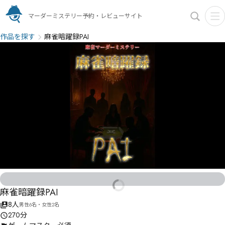
マーダーミステリー予約・レビューサイト
作品を探す
麻雀暗躍録PAI
麻雀暗躍録PAI
8人
男性6名・女性2名
270分