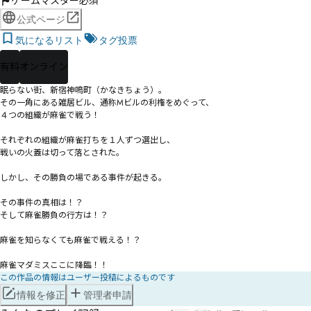
ゲームマスター必須
公式ページ
気になるリスト
タグ投票
有料
オンライン
眠らない街、新宿神鳴町（かなきちょう）。

その一角にある雑居ビル、通称Mビルの利権をめぐって、

４つの組織が麻雀で戦う！

それぞれの組織が麻雀打ちを１人ずつ選出し、

戦いの火蓋は切って落とされた。

しかし、その勝負の場である事件が起きる。

その事件の真相は！？

そして麻雀勝負の行方は！？

麻雀を知らなくても麻雀で戦える！？　

麻雀マダミスここに降臨！！
この作品の情報はユーザー投稿によるものです
情報を修正
管理者申請